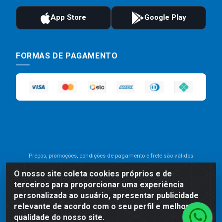
FORMAS DE PAGAMENTO
Preços, promoções, condições de pagamento e frete são válidos
para compras realizadas exclusivamente pelo site. Caso haja
O nosso site coleta cookies próprios e de
divergência de preço de um produto, será válido o preço que for
terceiros para proporcionar uma experiência
exibido no carrinho de compras do site no momento do pagamento.
As vendas estão sujeitas a análise e disponibilidade do estoque.
personalizada ao usuário, apresentar publicidade
Imagens de produtos meramente ilustrativas.
relevante de acordo com o seu perfil e melhorar a
qualidade do nosso site.
Comercial de Construção 2001 LTDA - Av. Congresso