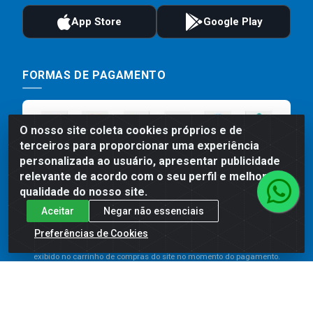
FORMAS DE PAGAMENTO
O nosso site coleta cookies próprios e de
terceiros para proporcionar uma experiência
personalizada ao usuário, apresentar publicidade
relevante de acordo com o seu perfil e melhorar a
qualidade do nosso site.
Aceitar
Negar não essenciais
Preços, promoções, condições de pagamento e frete são válidos
para compras realizadas exclusivamente pelo site. Caso haja
Preferências de Cookies
divergência de preço de um produto, será válido o preço que for
exibido no carrinho de compras do site no momento do pagamento.
As vendas estão sujeitas a análise e disponibilidade do estoque.
Imagens de produtos meramente ilustrativas.
Comercial de Construção 2001 LTDA - Av. Congresso