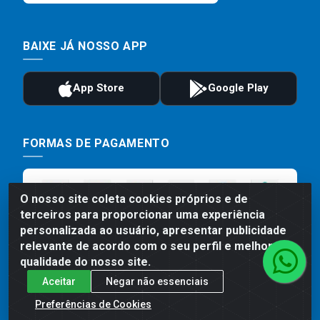
BAIXE JÁ NOSSO APP
FORMAS DE PAGAMENTO
O nosso site coleta cookies próprios e de
terceiros para proporcionar uma experiência
personalizada ao usuário, apresentar publicidade
relevante de acordo com o seu perfil e melhorar a
qualidade do nosso site.
Aceitar
Negar não essenciais
Preços, promoções, condições de pagamento e frete são válidos
para compras realizadas exclusivamente pelo site. Caso haja
Preferências de Cookies
divergência de preço de um produto, será válido o preço que for