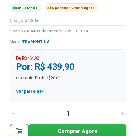
16 pessoas vendo agora
Em Estoque
Código: 510666
Código de Barras do Produto: 7898187044015
Marca:
TRAMONTINA
De: R$ 464,90
Por: R$ 439,90
ou em até 12x de R$ 36,66
Ver parcelas
1x
R$ 439,90
2x
R$ 219,95 sem juros
3x
R$ 146,63 sem juros
Comprar Agora
4x
R$ 109,98 sem juros