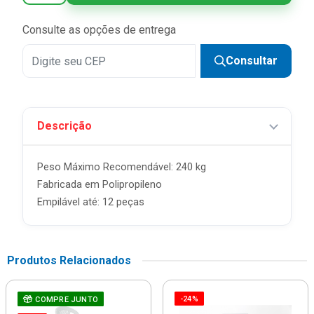
5x
R$ 87,98 sem juros
Consulte as opções de entrega
6x
R$ 73,32 sem juros
Consultar
7x
R$ 62,84 sem juros
8x
R$ 54,99 sem juros
Descrição
9x
R$ 48,88 sem juros
10x
R$ 43,99 sem juros
Peso Máximo Recomendável: 240 kg
11x
R$ 39,99 sem juros
Fabricada em Polipropileno
Empilável até: 12 peças
12x
R$ 36,66 sem juros
Produtos Relacionados
-24%
COMPRE JUNTO