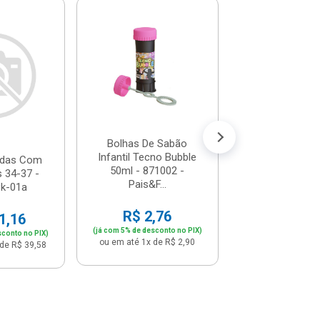
Mordedor 
Controle Frag
Tutti Frutti - 
Pais&...
R$ 24,
(já com 5% de descon
ou em até 2x de 
Bolhas De Sabão
Infantil Tecno Bubble
odas Com
50ml - 871002 -
 34-37 -
Pais&F...
Pk-01a
R$ 2,76
1,16
(já com 5% de desconto no PIX)
sconto no PIX)
ou em até 1x de R$ 2,90
de R$ 39,58