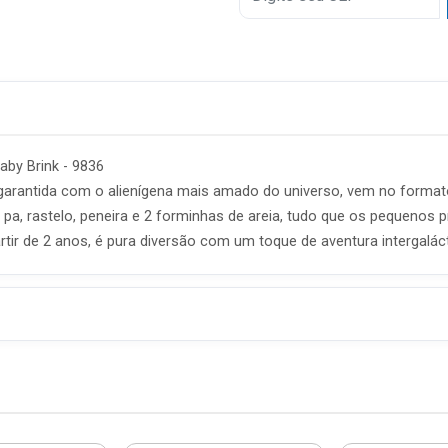
6x
7x
8x
aby Brink - 9836
ão garantida com o alienígena mais amado do universo, vem no forma
pa, rastelo, peneira e 2 forminhas de areia, tudo que os pequenos pr
rtir de 2 anos, é pura diversão com um toque de aventura intergaláct