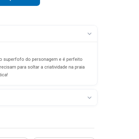
R$ 14,25 sem juros
R$ 12,22 sem juros
R$ 10,69 sem juros
to superfofo do personagem e é perfeito
ecisam para soltar a criatividade na praia
ica!