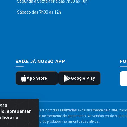
Segunda a Sexta-feira das 7h30 às 18h
Sábado das 7h30 às 12h
BAIXE JÁ NOSSO APP
FO
para
to e frete são válidos para compras realizadas exclusivamente pelo site. Caso 
io, apresentar
 carrinho de compras do site no momento do pagamento. As vendas estão sujeitas 
elhorar a
Imagens de produtos meramente ilustrativas.