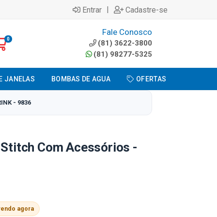
|
Entrar
Cadastre-se
Fale Conosco
0
(81) 3622-3800
(81) 98277-5325
E JANELAS
BOMBAS DE AGUA
OFERTAS
NK - 9836
 Stitch Com Acessórios -
vendo agora