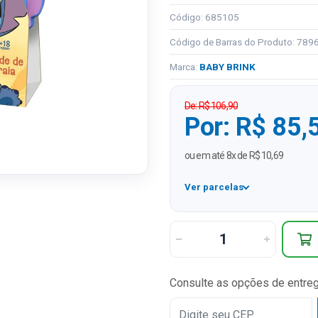
Código: 685105
Código de Barras do Produto: 78
Marca:
BABY BRINK
De: R$ 106,90
Por: R$ 85,
ou em até 8x de R$ 10,69
Ver parcelas
1x
2x
3x
Consulte as opções de entre
4x
5x