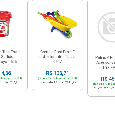
Tutti Frutti
Carriola Para Praia E
 Sortidos -
Jardim Infantil - Tateti -
Patins 4 R
Toys - 525
0207
Acessórios
Fenix - 
 4,66
R$ 136,71
R$ 45
 desconto no PIX)
(já com 5% de desconto no PIX)
1x de R$ 4,90
ou em até 12x de R$ 11,99
(já com 5% de de
ou em até 12x 