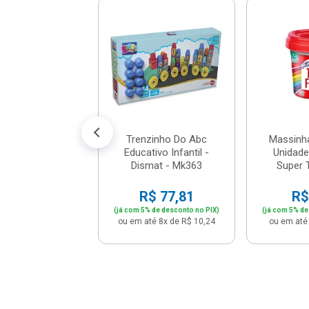
rdedor Meu
ole Fragrância
Frutti - 3330 -
Pais&...
$ 24,61
% de desconto no PIX)
té 2x de R$ 12,95
Trenzinho Do Abc
Massinha 
Educativo Infantil -
Unidade
Dismat - Mk363
Super 
R$ 77,81
R$
(já com 5% de desconto no PIX)
(já com 5% de
ou em até 8x de R$ 10,24
ou em até 