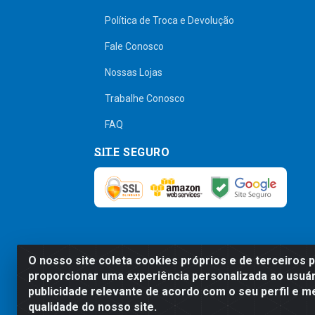
Política de Troca e Devolução
Fale Conosco
Nossas Lojas
Trabalhe Conosco
FAQ
SITE SEGURO
O nosso site coleta cookies próprios e de terceiros 
Preços, promoções, condições de pagamen
proporcionar uma experiência personalizada ao usuár
será válido o preço que for exibido no
publicidade relevante de acordo com o seu perfil e m
qualidade do nosso site.