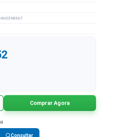
96460398367
52
R$ 85,52
Comprar Agora
R$ 42,76 sem juros
R$ 28,51 sem juros
ga
R$ 21,38 sem juros
Consultar
R$ 17,10 sem juros