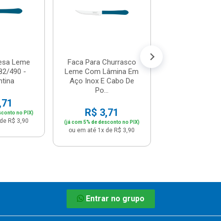
R$ 10,
(já com 5% de descon
ou em até 1x de 
esa Leme
Faca Para Churrasco
82/490 -
Leme Com Lâmina Em
tina
Aço Inox E Cabo De
Po...
,71
R$ 3,71
sconto no PIX)
de R$ 3,90
(já com 5% de desconto no PIX)
ou em até 1x de R$ 3,90
Entrar no grupo