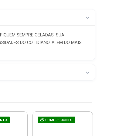
 FIQUEM SEMPRE GELADAS. SUA
SIDADES DO COTIDIANO. ALÉM DO MAIS,
UNTO
COMPRE JUNTO
Ralador Univer
Com Dispens
500ml - Dallare