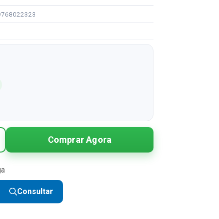
99768022323
Comprar Agora
ga
Consultar