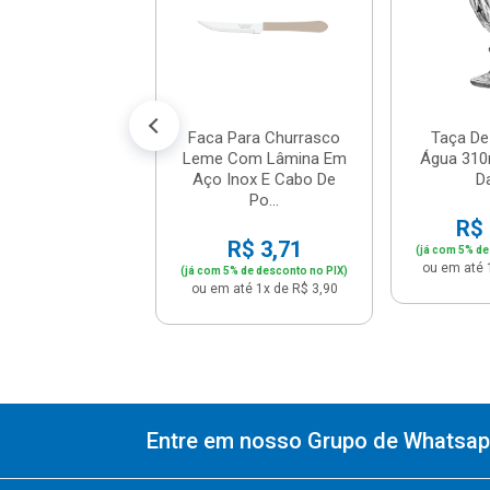
$ 10,36
% de desconto no PIX)
té 1x de R$ 10,90
Faca Para Churrasco
Taça De
Leme Com Lâmina Em
Água 310m
Aço Inox E Cabo De
Da
Po...
R$ 
R$ 3,71
(já com 5% de
ou em até 
(já com 5% de desconto no PIX)
ou em até 1x de R$ 3,90
Entre em nosso Grupo de Whatsapp