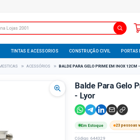
S
TINTAS E ACESSORIOS
CONSTRUÇÃO CIVIL
PORTAS 
MESTICAS
ACESSÓRIOS
BALDE PARA GELO PRIME EM INOX 12CM - 
Balde Para Gelo 
- Lyor
23 pessoas 
Em Estoque
Código: 644329