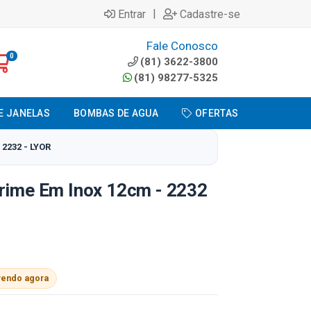
|
Entrar
Cadastre-se
Fale Conosco
0
(81) 3622-3800
(81) 98277-5325
E JANELAS
BOMBAS DE AGUA
OFERTAS
2232 - LYOR
Prime Em Inox 12cm - 2232
vendo agora