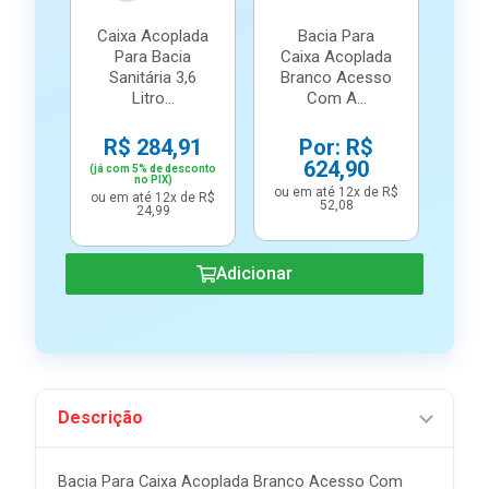
Caixa Acoplada
Bacia Para
Para Bacia
Caixa Acoplada
Sanitária 3,6
Branco Acesso
Litro...
Com A...
R$ 284,91
Por: R$
624,90
(já com 5% de desconto
no PIX)
ou em até 12x de R$
ou em até 12x de R$
52,08
24,99
Adicionar
Descrição
Bacia Para Caixa Acoplada Branco Acesso Com