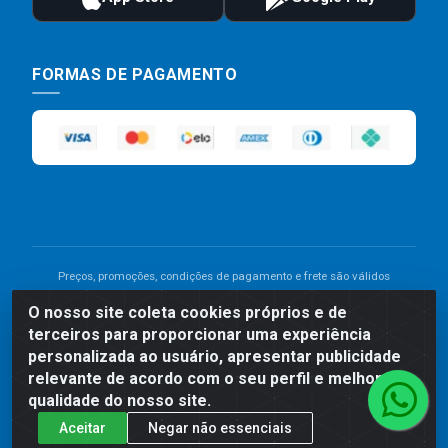
FORMAS DE PAGAMENTO
Preços, promoções, condições de pagamento e frete são válidos
para compras realizadas exclusivamente pelo site. Caso haja
O nosso site coleta cookies próprios e de
divergência de preço de um produto, será válido o preço que for
terceiros para proporcionar uma experiência
exibido no carrinho de compras do site no momento do pagamento.
As vendas estão sujeitas a análise e disponibilidade do estoque.
personalizada ao usuário, apresentar publicidade
Imagens de produtos meramente ilustrativas.
relevante de acordo com o seu perfil e melhorar a
qualidade do nosso site.
Comercial de Construção 2001 LTDA - Av. Congresso
Aceitar
Negar não essenciais
Eucarístico, 1179 - São José, Carpina - PE - CEP: 55811-