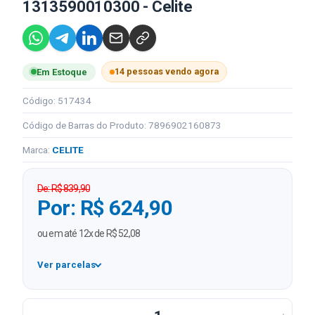
1313590010300 - Celite
14 pessoas vendo agora
Em Estoque
Código: 517434
Código de Barras do Produto: 7896902160873
Marca:
CELITE
De: R$ 839,90
Por: R$ 624,90
ou em até 12x de R$ 52,08
Ver parcelas
1x
R$ 624,90