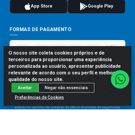
FORMAS DE PAGAMENTO
O nosso site coleta cookies próprios e de
terceiros para proporcionar uma experiência
personalizada ao usuário, apresentar publicidade
relevante de acordo com o seu perfil e melhorar a
qualidade do nosso site.
Aceitar
Negar não essenciais
Preços, promoções, condições de pagamento e frete são válidos
para compras realizadas exclusivamente pelo site. Caso haja
Preferências de Cookies
divergência de preço de um produto, será válido o preço que for
exibido no carrinho de compras do site no momento do pagamento.
As vendas estão sujeitas a análise e disponibilidade do estoque.
Imagens de produtos meramente ilustrativas.
Comercial de Construção 2001 LTDA - Av. Congresso