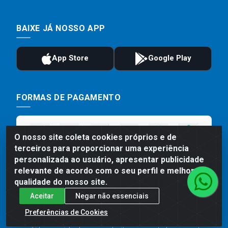
BAIXE JÁ NOSSO APP
FORMAS DE PAGAMENTO
O nosso site coleta cookies próprios e de
terceiros para proporcionar uma experiência
personalizada ao usuário, apresentar publicidade
relevante de acordo com o seu perfil e melhorar a
qualidade do nosso site.
Aceitar
Negar não essenciais
Preços, promoções, condições de pagamento e frete são válidos
para compras realizadas exclusivamente pelo site. Caso haja
Preferências de Cookies
divergência de preço de um produto, será válido o preço que for