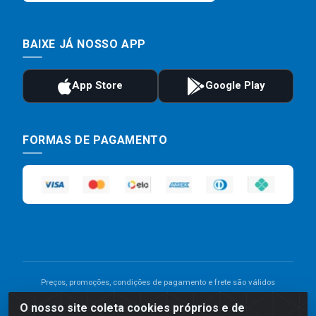
BAIXE JÁ NOSSO APP
FORMAS DE PAGAMENTO
Preços, promoções, condições de pagamento e frete são válidos
para compras realizadas exclusivamente pelo site. Caso haja
O nosso site coleta cookies próprios e de
divergência de preço de um produto, será válido o preço que for