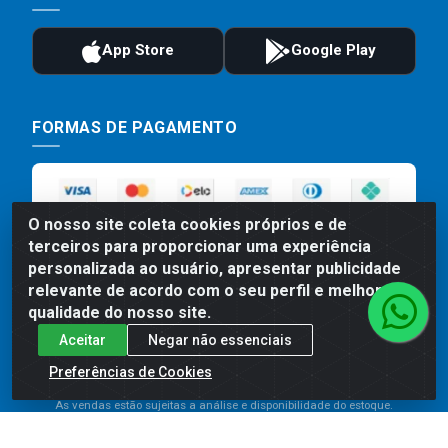
FORMAS DE PAGAMENTO
O nosso site coleta cookies próprios e de
terceiros para proporcionar uma experiência
personalizada ao usuário, apresentar publicidade
relevante de acordo com o seu perfil e melhorar a
qualidade do nosso site.
Preços, promoções, condições de pagamento e frete são válidos
Aceitar
Negar não essenciais
para compras realizadas exclusivamente pelo site. Caso haja
divergência de preço de um produto, será válido o preço que for
Preferências de Cookies
exibido no carrinho de compras do site no momento do pagamento.
As vendas estão sujeitas a análise e disponibilidade do estoque.
Imagens de produtos meramente ilustrativas.