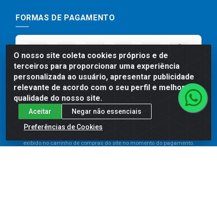
FORMAS DE PAGAMENTO
O nosso site coleta cookies próprios e de
terceiros para proporcionar uma experiência
personalizada ao usuário, apresentar publicidade
relevante de acordo com o seu perfil e melhorar a
qualidade do nosso site.
Aceitar
Negar não essenciais
Preços, promoções, condições de pagamento e frete são válidos
para compras realizadas exclusivamente pelo site. Caso haja
Preferências de Cookies
divergência de preço de um produto, será válido o preço que for
exibido no carrinho de compras do site no momento do pagamento.
As vendas estão sujeitas a análise e disponibilidade do estoque.
Imagens de produtos meramente ilustrativas.
Comercial de Construção 2001 LTDA - Av. Congresso
Eucarístico, 1179 - São José, Carpina - PE - CEP: 55811-
000 - 70.220.389/0001-66