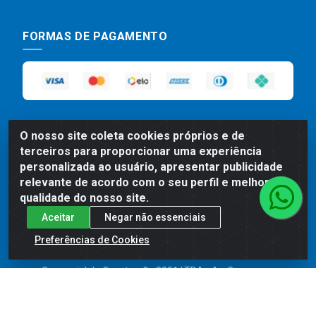
FORMAS DE PAGAMENTO
O nosso site coleta cookies próprios e de
terceiros para proporcionar uma experiência
personalizada ao usuário, apresentar publicidade
Preços, promoções, condições de pagamento e frete são válidos
relevante de acordo com o seu perfil e melhorar a
para compras realizadas exclusivamente pelo site. Caso haja
qualidade do nosso site.
divergência de preço de um produto, será válido o preço que for
Aceitar
Negar não essenciais
exibido no carrinho de compras do site no momento do pagamento.
As vendas estão sujeitas a análise e disponibilidade do estoque.
Preferências de Cookies
Imagens de produtos meramente ilustrativas.
Comercial de Construção 2001 LTDA - Av. Congresso
Eucarístico, 1179 - São José, Carpina - PE - CEP: 55811-
000 - 70.220.389/0001-66