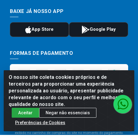
BAIXE JÁ NOSSO APP
FORMAS DE PAGAMENTO
O nosso site coleta cookies próprios e de
terceiros para proporcionar uma experiência
personalizada ao usuário, apresentar publicidade
relevante de acordo com o seu perfil e melhorar a
qualidade do nosso site.
Aceitar
Negar não essenciais
Preços, promoções, condições de pagamento e frete são válidos
para compras realizadas exclusivamente pelo site. Caso haja
Preferências de Cookies
divergência de preço de um produto, será válido o preço que for
exibido no carrinho de compras do site no momento do pagamento.