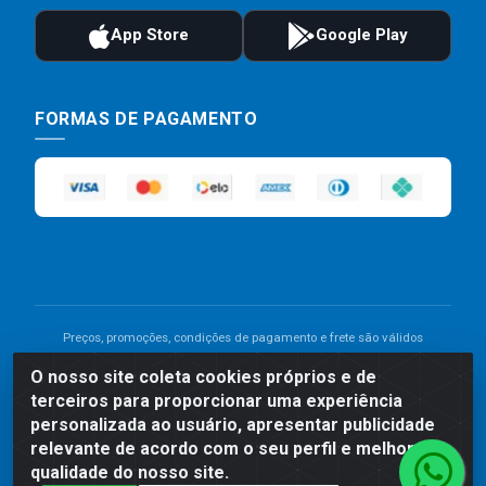
FORMAS DE PAGAMENTO
Preços, promoções, condições de pagamento e frete são válidos
para compras realizadas exclusivamente pelo site. Caso haja
O nosso site coleta cookies próprios e de
divergência de preço de um produto, será válido o preço que for
terceiros para proporcionar uma experiência
exibido no carrinho de compras do site no momento do pagamento.
As vendas estão sujeitas a análise e disponibilidade do estoque.
personalizada ao usuário, apresentar publicidade
Imagens de produtos meramente ilustrativas.
relevante de acordo com o seu perfil e melhorar a
qualidade do nosso site.
Comercial de Construção 2001 LTDA - Av. Congresso