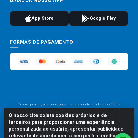
BAIXE JÁ NOSSO APP
FORMAS DE PAGAMENTO
Preços, promoções, condições de pagamento e frete são válidos
para compras realizadas exclusivamente pelo site. Caso haja
O nosso site coleta cookies próprios e de
divergência de preço de um produto, será válido o preço que for
terceiros para proporcionar uma experiência
exibido no carrinho de compras do site no momento do pagamento.
As vendas estão sujeitas a análise e disponibilidade do estoque.
personalizada ao usuário, apresentar publicidade
Imagens de produtos meramente ilustrativas.
relevante de acordo com o seu perfil e melhorar a