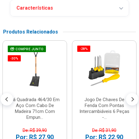
Características
Produtos Relacionados
-28%
COMPRE JUNTO
-30%
Pá Quadrada 464/30 Em
Jogo De Chaves De
Aço Com Cabo De
Fenda Com Pontas
Madeira 71cm Com
Intercambiáveis 6 Peças
Empun...
-...
De: R$ 39,90
De: R$ 31,90
Por: R$ 27,90
Por: R$ 22,90