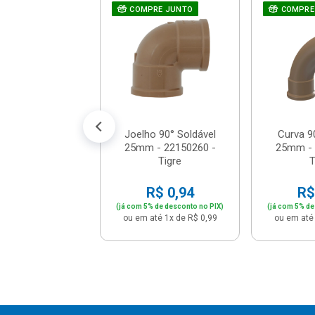
oldável 25mm -
RE JUNTO
COMPRE JUNTO
COMPRE
0260 - Tigre
R$ 1,05
% de desconto no PIX)
até 1x de R$ 1,10
Joelho 90° Soldável
Curva 9
25mm - 22150260 -
25mm - 
Tigre
T
R$ 0,94
R$
(já com 5% de desconto no PIX)
(já com 5% de
ou em até 1x de R$ 0,99
ou em até 