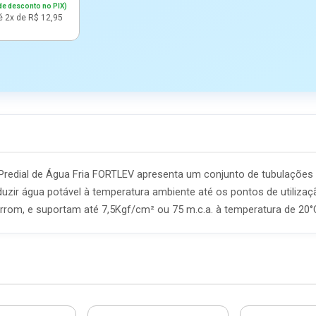
de desconto no PIX)
é 2x de R$ 12,95
Predial de Água Fria FORTLEV apresenta um conjunto de tubulaçõe
ir água potável à temperatura ambiente até os pontos de utilizaç
rom, e suportam até 7,5Kgf/cm² ou 75 m.c.a. à temperatura de 20°