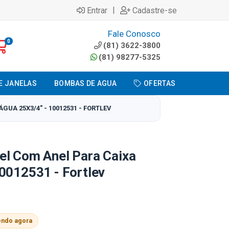
|
Entrar
Cadastre-se
Fale Conosco
0
(81) 3622-3800
(81) 98277-5325
E JANELAS
BOMBAS DE AGUA
OFERTAS
UA 25X3/4" - 10012531 - FORTLEV
el Com Anel Para Caixa
0012531 - Fortlev
endo agora