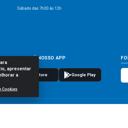
Sábado das 7h30 às 12h
BAIXE JÁ NOSSO APP
FO
para
io, apresentar
elhorar a
e Cookies
to e frete são válidos para compras realizadas exclusivamente pelo site. Caso 
 carrinho de compras do site no momento do pagamento. As vendas estão sujeitas 
Imagens de produtos meramente ilustrativas.