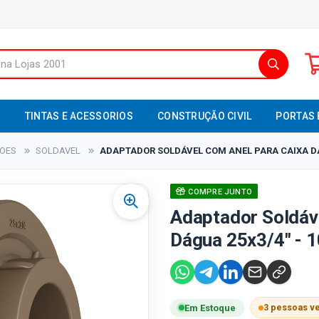
S
TINTAS E ACESSORIOS
CONSTRUÇÃO CIVIL
PORTAS 
XOES
SOLDAVEL
ADAPTADOR SOLDÁVEL COM ANEL PARA CAIXA DÁG
COMPRE JUNTO
Adaptador Soldáv
Dágua 25x3/4" - 1
3 pessoas v
Em Estoque