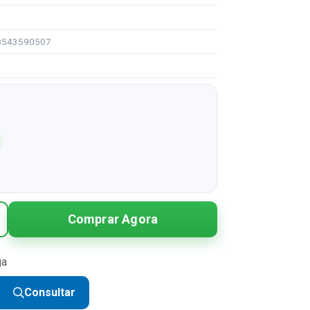
98543590507
Comprar Agora
ga
Consultar