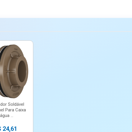
dor Soldável
el Para Caixa
água ...
 24,61