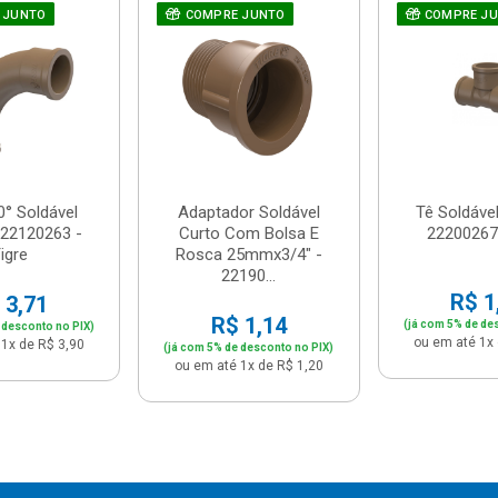
 JUNTO
COMPRE JUNTO
COMPRE J
0° Soldável
Adaptador Soldável
Tê Soldáve
22120263 -
Curto Com Bolsa E
22200267 
igre
Rosca 25mmx3/4" -
22190...
R$ 1
 3,71
R$ 1,14
(já com 5% de de
 desconto no PIX)
ou em até 1x 
1x de R$ 3,90
(já com 5% de desconto no PIX)
ou em até 1x de R$ 1,20