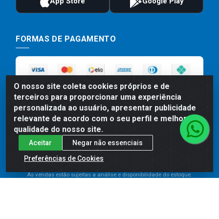
FORMAS DE PAGAMENTO
O nosso site coleta cookies próprios e de
terceiros para proporcionar uma experiência
personalizada ao usuário, apresentar publicidade
relevante de acordo com o seu perfil e melhorar a
qualidade do nosso site.
Preços, promoções, condições de pagamento e frete são válidos
Aceitar
Negar não essenciais
para compras realizadas exclusivamente pelo site. Caso haja
divergência de preço de um produto, será válido o preço que for
Preferências de Cookies
exibido no carrinho de compras do site no momento do pagamento.
As vendas estão sujeitas a análise e disponibilidade do estoque.
Imagens de produtos meramente ilustrativas.
Comercial de Construção 2001 LTDA - Av. Congresso
Eucarístico, 1179 - São José, Carpina - PE - CEP: 55811-