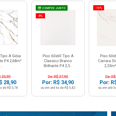
-14%
COMPRE JUNTO
-8%
Tipo A Gióia
Piso 60x60 Tipo A
Piso 60x
nte P4 2,68m²
Classico Branco
Carrara St
...
Brilhante P4 2,5...
2,53m² 
$ 33,90
De: R$ 37,90
De: R$
$ 28,90
Por: R$ 34,90
Por: R
x de R$ 5,78
ou em até 6x de R$ 5,82
ou em até 5