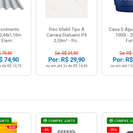
brocimento
Piso 60x60 Tipo A
Caixa D Água
2,44x1,10m
Carrara Statuario P4
1000l - 
Etern...
2,53m² - Po...
For
$ 79,90
De: R$ 34,90
De: R$
$ 74,90
Por: R$ 29,90
Por: R$
x de R$ 10,70
ou em até 2x de R$ 14,95
ou em até 12
JUNTO
COMPRE JUNTO
COMPRE J
-6%
-25%