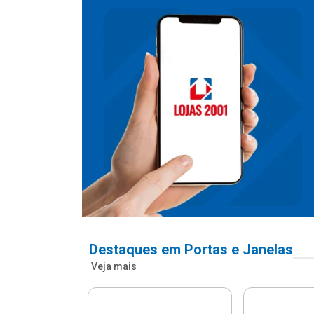
Destaques em Portas e Janelas
Veja mais
nfonada Pvc