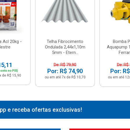
 Acl 20kg -
Telha Fibrocimento
Bomba Pe
estre
Ondulada 2,44x1,10m
Aquapump 1
5mm - Etern...
Ferrari
15,11
De: R$ 79,90
De: R$
Por: R$ 74,90
Por: R$
onto no PIX)
x de R$ 15,90
ou em até 7x de R$ 10,70
ou em até 12
p e receba ofertas exclusivas!