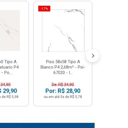
-17%
Piso 58x5
Psi66450 P
Psi66450
R$ 3
(5% de Desco
ou em até 6x
60 Tipo A
Piso 58x58 Tipo A
atuario P4
Bianco P4 2,68m² - Psi-
- Po...
67020 - I...
 34,90
De: R$ 34,90
$ 29,90
Por: R$ 28,90
x de R$ 5,98
ou em até 5x de R$ 5,78