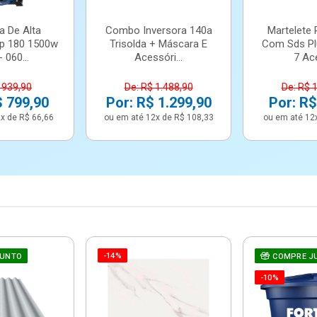
a De Alta
Combo Inversora 140a
Martelete 
p 180 1500w
Trisolda + Máscara E
Com Sds Pl
 060...
Acessóri...
7 Ace
 939,90
De: R$ 1.488,90
De: R$ 
$ 799,90
Por: R$ 1.299,90
Por: R$
x de R$ 66,66
ou em até 12x de R$ 108,33
ou em até 12
-14%
JUNTO
COMPRE J
-10%