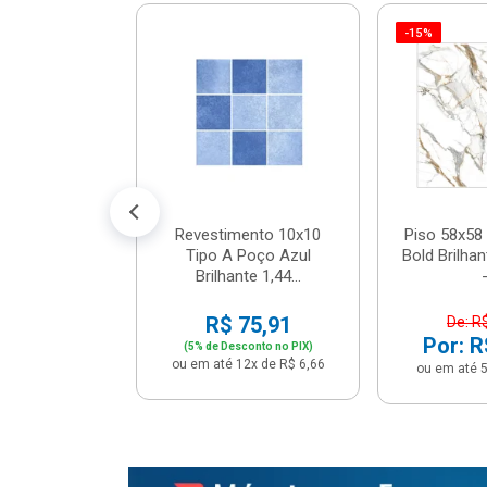
-15%
 Tipo A Pipa
JUNTO
m² - Stela
$ 33,90
R$ 28,90
5x de R$ 5,78
Revestimento 10x10
Piso 58x58 
Tipo A Poço Azul
Bold Brilha
Brilhante 1,44...
-
R$ 75,91
De: R
Por: R
(5% de Desconto no PIX)
ou em até 12x de R$ 6,66
ou em até 5