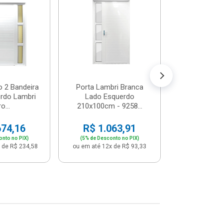
Postigo 
Branca La
R$ 65
(5% de Desco
ou em até 12x
o 2 Bandeira
Porta Lambri Branca
rdo Lambri
Lado Esquerdo
o...
210x100cm - 9258...
674,16
R$ 1.063,91
onto no PIX)
(5% de Desconto no PIX)
 de R$ 234,58
ou em até 12x de R$ 93,33