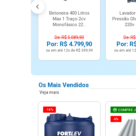
Betoneira 400 Litros
Lavador
Max 1 Traço 2cv
Pressão Gh
Monofásico 22...
220v -
De: R$ 5.089,90
De: R$
Por: R$ 4.799,90
Por: R
ou em até 12x de R$ 399,99
ou em até 12
Os Mais Vendidos
Veja mais
-14%
e Correr 4
COMPRE 
e Alumínio
-6%
Vidro ...
.614,91