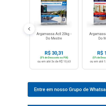
574,66
conto no PIX)
2x de R$ 50,41
Argamassa Acll 20kg -
Argamassa
Do Mestre
Do M
R$ 30,31
R$ 
(5% de Desconto no PIX)
(5% de Desc
ou em até 3x de R$ 10,63
ou em até 1
Entre em nosso Grupo de Whatsap