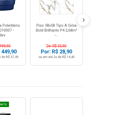
Por: R$ 
ou em até 12x 
 Polietileno
Piso 58x58 Tipo A Gióia
2010007 -
Bold Brilhante P4 2,68m²
tlev
-...
 499,90
De: R$ 33,90
 449,90
Por: R$ 28,90
x de R$ 37,49
ou em até 2x de R$ 14,45
UNTO
Sifão Ajustá
COMPRE JU
66cm Br
2691652