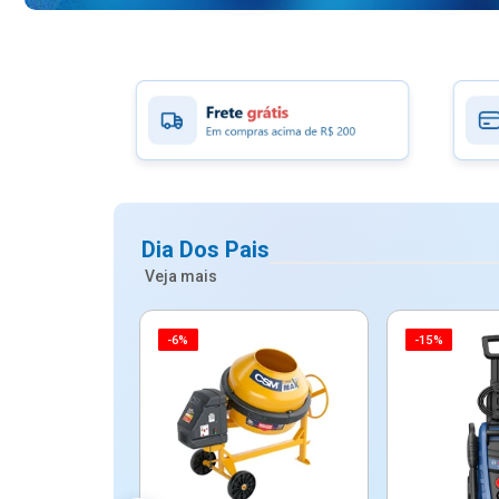
Dia Dos Pais
Veja mais
-6%
-15%
ico Mypa De
dos - Dallare
Dl...
$ 67,90
R$ 54,90
5x de R$ 10,98