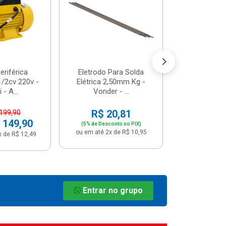
R$ 8
(5% de Desco
ou em até 1x
riférica
Eletrodo Para Solda
/2cv 220v -
Elétrica 2,50mm Kg -
 - A...
Vonder - ...
R$ 20,81
 199,90
 149,90
(5% de Desconto no PIX)
ou em até 2x de R$ 10,95
x de R$ 12,49
Entrar no grupo