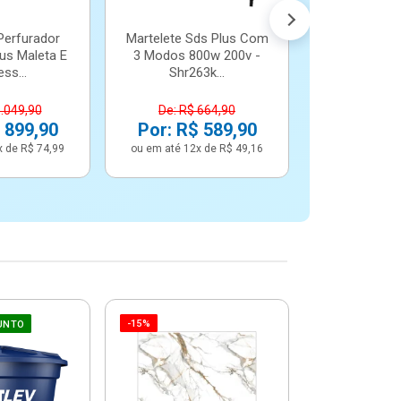
Perfurador
Martelete Sds Plus Com
us Maleta E
3 Modos 800w 200v -
ss...
Shr263k...
1.049,90
De: R$ 664,90
 899,90
Por: R$ 589,90
x de R$ 74,99
ou em até 12x de R$ 49,16
-15%
-6%
UNTO
Betoneira 
Max 1 Tr
Monofási
De: R$ 5