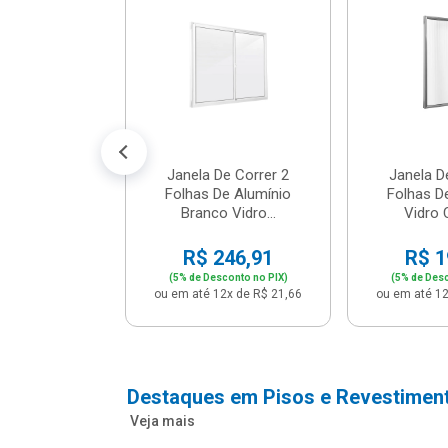
m Branco -
04 - P...
147,16
conto no PIX)
2x de R$ 12,91
Janela De Correr 2
Janela D
Folhas De Alumínio
Folhas D
Branco Vidro...
Vidro C
R$ 246,91
R$ 1
(5% de Desconto no PIX)
(5% de Desc
ou em até 12x de R$ 21,66
ou em até 12
Destaques em Pisos e Revestimen
Veja mais