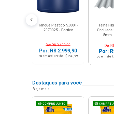
conto no PIX)
2x de R$ 141,66
Tanque Plástico 5.000l -
Telha Fi
2070025 - Fortlev
Ondulada 
5mm - 
De: R$ 3.499,90
De: R
Por: R$ 2.999,90
Por: R
ou em até 12x de R$ 249,99
ou em até 7
Destaques para você
Veja mais
a Com Caixa
COMPRE JUNTO
COMPRE 
 + Assento
ário 3...