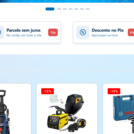
-13%
-14%