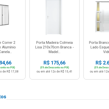
e Correr 2
Porta Madeira Colmeia
Porta Branc
e Alumínio
Lisa 210x70cm Branca -
Lado Esque
anela...
Madel...
Vidr
94,66
R$ 175,66
R$ 2.
onto no PIX)
(5% de Desconto no PIX)
(5% de Desc
x de R$ 17,08
ou em até 12x de R$ 15,41
ou em até 12x
tos