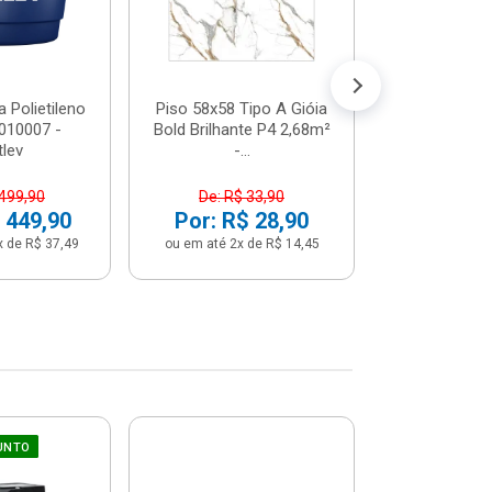
Por: R$ 
ou em até 12x 
 Polietileno
Piso 58x58 Tipo A Gióia
2010007 -
Bold Brilhante P4 2,68m²
tlev
-...
 499,90
De: R$ 33,90
 449,90
Por: R$ 28,90
x de R$ 37,49
ou em até 2x de R$ 14,45
UNTO
Sifão Ajustá
COMPRE JU
66cm Br
2691652