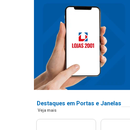
Destaques em Portas e Janelas
Veja mais
nfonada Pvc