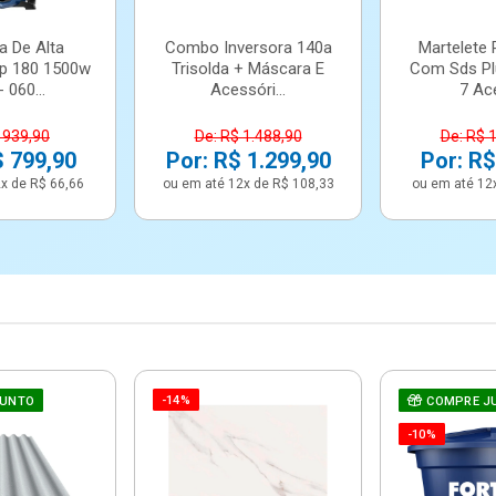
a De Alta
Combo Inversora 140a
Martelete 
p 180 1500w
Trisolda + Máscara E
Com Sds Pl
 060...
Acessóri...
7 Ace
 939,90
De: R$ 1.488,90
De: R$ 
$ 799,90
Por: R$ 1.299,90
Por: R$
x de R$ 66,66
ou em até 12x de R$ 108,33
ou em até 12
-14%
JUNTO
COMPRE J
-10%