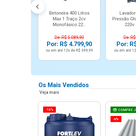
Betoneira 400 Litros
Lavador
Max 1 Traço 2cv
Pressão Gh
Monofásico 22...
220v -
De: R$ 5.089,90
De: R$
Por: R$ 4.799,90
Por: R
ou em até 12x de R$ 399,99
ou em até 12
Os Mais Vendidos
Veja mais
-14%
e Correr 4
COMPRE 
e Alumínio
-6%
Vidro ...
.614,91