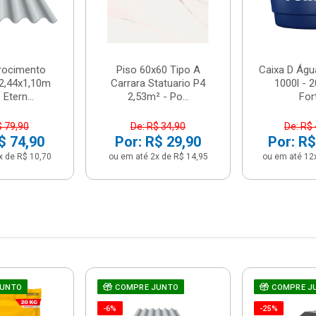
brocimento
Piso 60x60 Tipo A
Caixa D Água
2,44x1,10m
Carrara Statuario P4
1000l - 
Etern...
2,53m² - Po...
For
$ 79,90
De: R$ 34,90
De: R$
$ 74,90
Por: R$ 29,90
Por: R$
x de R$ 10,70
ou em até 2x de R$ 14,95
ou em até 12
JUNTO
COMPRE JUNTO
COMPRE J
-6%
-25%