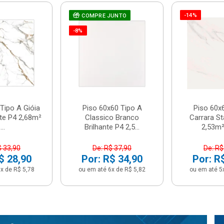
-14%
COMPRE JUNTO
-8%
Tipo A Gióia
Piso 60x60 Tipo A
Piso 60x
nte P4 2,68m²
Classico Branco
Carrara St
...
Brilhante P4 2,5...
2,53m² 
$ 33,90
De: R$ 37,90
De: R$
$ 28,90
Por: R$ 34,90
Por: R
x de R$ 5,78
ou em até 6x de R$ 5,82
ou em até 5