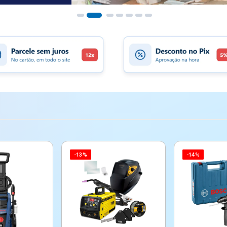
-13%
-14%