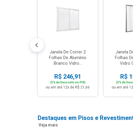
cm Bege -
2 - Per...
147,16
conto no PIX)
2x de R$ 12,91
Janela De Correr 2
Janela D
Folhas De Alumínio
Folhas D
Branco Vidro...
Vidro C
R$ 246,91
R$ 1
(5% de Desconto no PIX)
(5% de Desc
ou em até 12x de R$ 21,66
ou em até 12
Destaques em Pisos e Revestimen
Veja mais