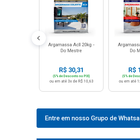
574,66
conto no PIX)
2x de R$ 50,41
Argamassa Acll 20kg -
Argamassa
Do Mestre
Do M
R$ 30,31
R$ 
(5% de Desconto no PIX)
(5% de Desc
ou em até 3x de R$ 10,63
ou em até 1
Entre em nosso Grupo de Whatsap