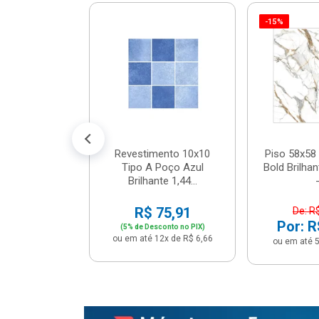
-15%
 Tipo A Pipa
JUNTO
m² - Stela
$ 33,90
R$ 28,90
5x de R$ 5,78
Revestimento 10x10
Piso 58x58 
Tipo A Poço Azul
Bold Brilha
Brilhante 1,44...
-
R$ 75,91
De: R
Por: R
(5% de Desconto no PIX)
ou em até 12x de R$ 6,66
ou em até 5