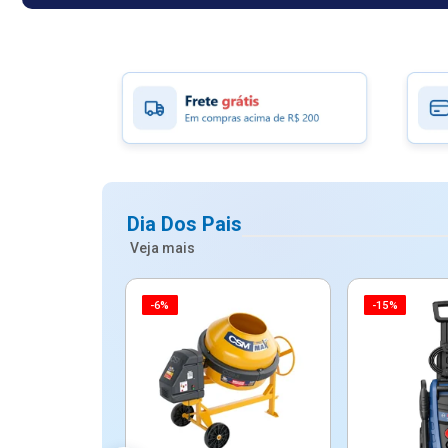
Dia Dos Pais
Veja mais
-6%
-15%
ico Mypa De
dos - Dallare
Dl...
$ 67,90
R$ 54,90
5x de R$ 10,98