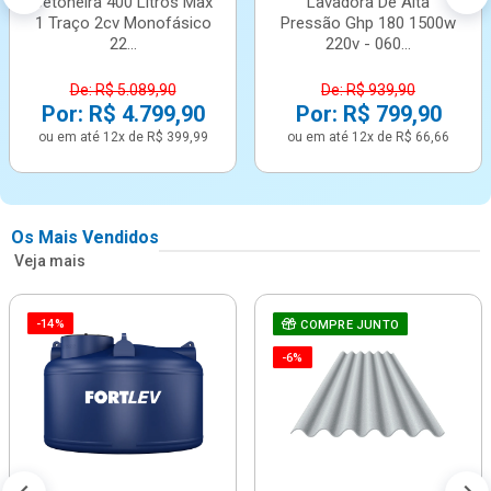
Betoneira 400 Litros Max
Lavadora De Alta
1 Traço 2cv Monofásico
Pressão Ghp 180 1500w
22...
220v - 060...
De: R$ 5.089,90
De: R$ 939,90
Por: R$ 4.799,90
Por: R$ 799,90
ou em até 12x de R$ 399,99
ou em até 12x de R$ 66,66
Os Mais Vendidos
Veja mais
-14%
COMPRE JUNTO
-6%