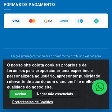
FORMAS DE PAGAMENTO
Preços, promoções, condições de pagamento e frete são válidos para
compras realizadas exclusivamente pelo site. Caso haja divergência de
O nosso site coleta cookies próprios e de
preço de um produto, será válido o preço que for exibido no carrinho de
terceiros para proporcionar uma experiência
compras do site no momento do pagamento. As vendas estão sujeitas a
análise e disponibilidade do estoque. Imagens de produtos meramente
personalizada ao usuário, apresentar publicidade
ilustrativas.
relevante de acordo com o seu perfil e melhorar a
qualidade do nosso site.
Comercial de Construção 2001 LTDA - Av. Congresso
Aceitar
Negar não essenciais
Eucarístico, 1179 - São José, Carpina - PE - CEP: 55811-000 -
70.220.389/0001-66
Preferências de Cookies