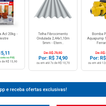
 Acl 20kg -
Telha Fibrocimento
Bomba Pe
estre
Ondulada 2,44x1,10m
Aquapump 1
5mm - Etern...
Ferrari
15,11
De: R$ 79,90
De: R$
Por: R$ 74,90
Por: R$
onto no PIX)
x de R$ 15,90
ou em até 7x de R$ 10,70
ou em até 12
p e receba ofertas exclusivas!