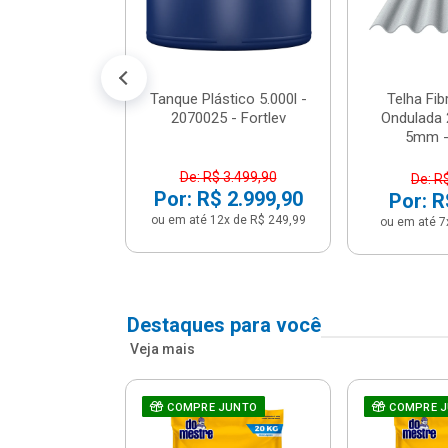
conto no PIX)
2x de R$ 141,66
Tanque Plástico 5.000l -
Telha Fi
2070025 - Fortlev
Ondulada 
5mm - 
De: R$ 3.499,90
De: R
Por: R$ 2.999,90
Por: R
ou em até 12x de R$ 249,99
ou em até 7
Destaques para você
Veja mais
a Com Caixa
COMPRE JUNTO
COMPRE 
 + Assento
ário 3...