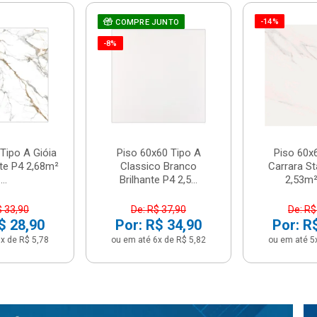
-14%
COMPRE JUNTO
-8%
Tipo A Gióia
Piso 60x60 Tipo A
Piso 60x
nte P4 2,68m²
Classico Branco
Carrara St
...
Brilhante P4 2,5...
2,53m² 
$ 33,90
De: R$ 37,90
De: R$
$ 28,90
Por: R$ 34,90
Por: R
x de R$ 5,78
ou em até 6x de R$ 5,82
ou em até 5