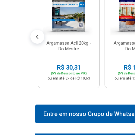
574,66
conto no PIX)
2x de R$ 50,41
Argamassa Acll 20kg -
Argamassa
Do Mestre
Do M
R$ 30,31
R$ 
(5% de Desconto no PIX)
(5% de Desc
ou em até 3x de R$ 10,63
ou em até 1
Entre em nosso Grupo de Whatsap