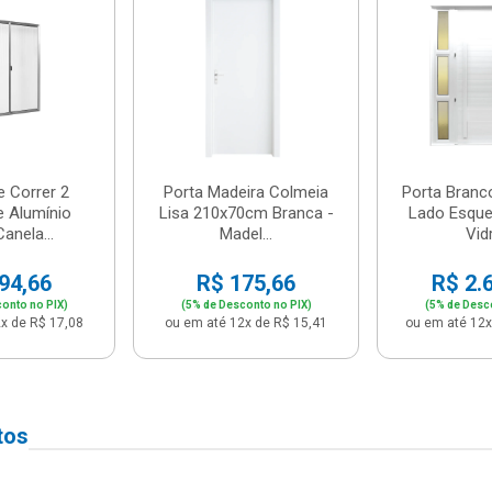
e Correr 2
Porta Madeira Colmeia
Porta Branc
e Alumínio
Lisa 210x70cm Branca -
Lado Esque
anela...
Madel...
Vidr
94,66
R$ 175,66
R$ 2.
onto no PIX)
(5% de Desconto no PIX)
(5% de Desc
x de R$ 17,08
ou em até 12x de R$ 15,41
ou em até 12x
tos