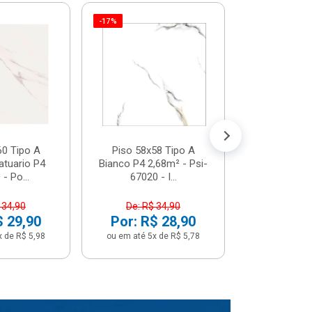
-17%
Piso 58x5
Psi66450 P
Psi66450
R$ 3
(5% de Desco
ou em até 6x
60 Tipo A
Piso 58x58 Tipo A
atuario P4
Bianco P4 2,68m² - Psi-
- Po...
67020 - I...
 34,90
De: R$ 34,90
$ 29,90
Por: R$ 28,90
x de R$ 5,98
ou em até 5x de R$ 5,78