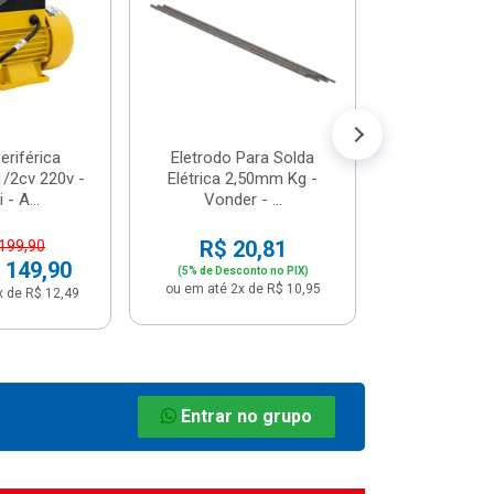
R$ 8
(5% de Desco
ou em até 1x
riférica
Eletrodo Para Solda
/2cv 220v -
Elétrica 2,50mm Kg -
 - A...
Vonder - ...
R$ 20,81
 199,90
 149,90
(5% de Desconto no PIX)
ou em até 2x de R$ 10,95
x de R$ 12,49
Entrar no grupo