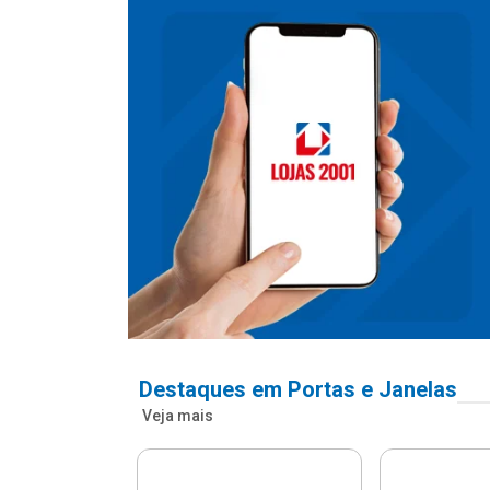
Destaques em Portas e Janelas
Veja mais
nfonada Pvc