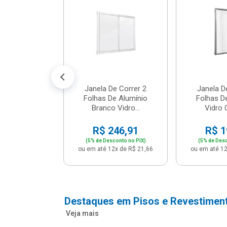
cm Bege -
2 - Per...
147,16
conto no PIX)
2x de R$ 12,91
Janela De Correr 2
Janela D
Folhas De Alumínio
Folhas D
Branco Vidro...
Vidro C
R$ 246,91
R$ 1
(5% de Desconto no PIX)
(5% de Desc
ou em até 12x de R$ 21,66
ou em até 12
Destaques em Pisos e Revestimen
Veja mais