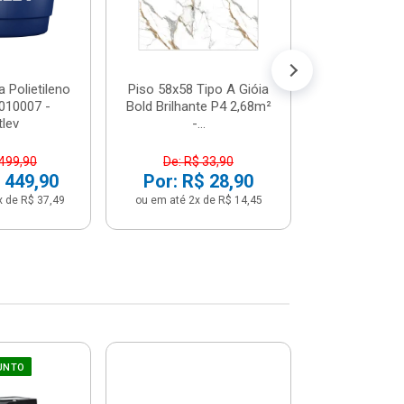
 Polietileno
Piso 58x58 Tipo A Gióia
Betoneira 
2010007 -
Bold Brilhante P4 2,68m²
Max 1 Tr
tlev
-...
Monofási
 499,90
De: R$ 33,90
De: R$ 5
 449,90
Por: R$ 28,90
Por: R$ 
x de R$ 37,49
ou em até 2x de R$ 14,45
ou em até 12x 
UNTO
Sifão Ajustá
COMPRE JU
66cm Br
2691652