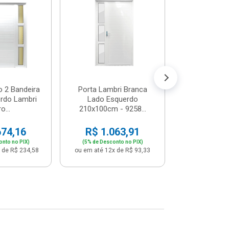
Postigo 
Branca La
R$ 65
(5% de Desco
ou em até 12x
o 2 Bandeira
Porta Lambri Branca
rdo Lambri
Lado Esquerdo
o...
210x100cm - 9258...
674,16
R$ 1.063,91
onto no PIX)
(5% de Desconto no PIX)
 de R$ 234,58
ou em até 12x de R$ 93,33