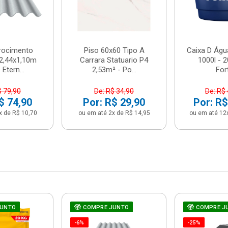
brocimento
Piso 60x60 Tipo A
Caixa D Água
2,44x1,10m
Carrara Statuario P4
1000l - 
Etern...
2,53m² - Po...
For
$ 79,90
De: R$ 34,90
De: R$
$ 74,90
Por: R$ 29,90
Por: R$
x de R$ 10,70
ou em até 2x de R$ 14,95
ou em até 12
JUNTO
COMPRE JUNTO
COMPRE J
-6%
-25%