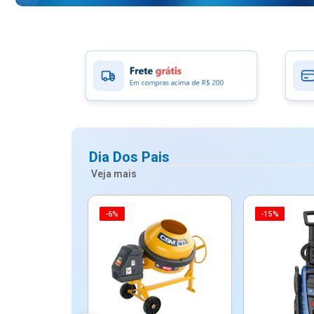
Dia Dos Pais
Veja mais
-6%
-15%
ico Mypa De
dos - Dallare
Dl...
$ 67,90
R$ 54,90
5x de R$ 10,98