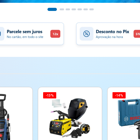
-13%
-14%