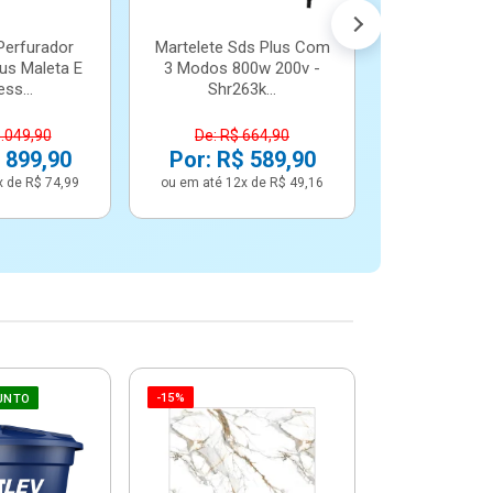
Perfurador
Martelete Sds Plus Com
us Maleta E
3 Modos 800w 200v -
ss...
Shr263k...
1.049,90
De: R$ 664,90
 899,90
Por: R$ 589,90
x de R$ 74,99
ou em até 12x de R$ 49,16
-15%
-6%
UNTO