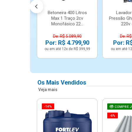
Betoneira 400 Litros
Lavador
Max 1 Traço 2cv
Pressão Gh
Monofásico 22...
220v -
De: R$ 5.089,90
De: R$
Por: R$ 4.799,90
Por: R
ou em até 12x de R$ 399,99
ou em até 12
Os Mais Vendidos
Veja mais
-14%
e Correr 4
COMPRE 
e Alumínio
-6%
Vidro ...
.614,91