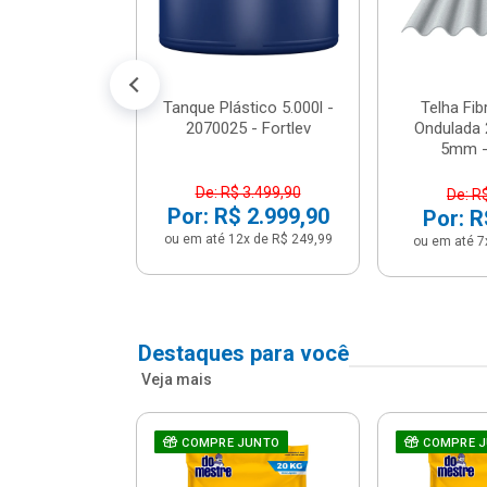
conto no PIX)
2x de R$ 141,66
Tanque Plástico 5.000l -
Telha Fi
2070025 - Fortlev
Ondulada 
5mm - 
De: R$ 3.499,90
De: R
Por: R$ 2.999,90
Por: R
ou em até 12x de R$ 249,99
ou em até 7
Destaques para você
Veja mais
a Com Caixa
COMPRE JUNTO
COMPRE 
 + Assento
ário 3...