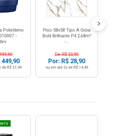
 Polietileno
Piso 58x58 Tipo A Gióia
Betoneira 
2010007 -
Bold Brilhante P4 2,68m²
Max 1 Tr
tlev
-...
Monofási
 499,90
De: R$ 33,90
De: R$ 5
 449,90
Por: R$ 28,90
Por: R$ 
x de R$ 37,49
ou em até 2x de R$ 14,45
ou em até 12x 
UNTO
Sifão Ajustá
COMPRE JU
66cm Br
2691652