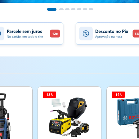
-13%
-14%