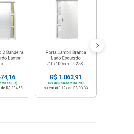
Postigo 
Branca La
R$ 65
(5% de Desco
ou em até 12x
o 2 Bandeira
Porta Lambri Branca
rdo Lambri
Lado Esquerdo
o...
210x100cm - 9258...
674,16
R$ 1.063,91
onto no PIX)
(5% de Desconto no PIX)
 de R$ 234,58
ou em até 12x de R$ 93,33