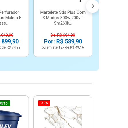
Perfurador
Martelete Sds Plus Com
us Maleta E
3 Modos 800w 200v -
ss...
Shr263k...
1.049,90
De: R$ 664,90
 899,90
Por: R$ 589,90
x de R$ 74,99
ou em até 12x de R$ 49,16
-15%
-6%
UNTO