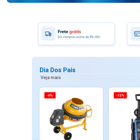
Dia Dos Pais
Veja mais
-6%
-15%
ico Mypa De
dos - Dallare
Dl...
$ 67,90
R$ 54,90
5x de R$ 10,98