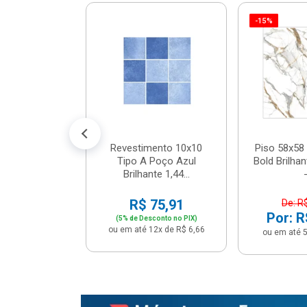
-15%
 Tipo A Pipa
JUNTO
m² - Stela
$ 33,90
R$ 28,90
5x de R$ 5,78
Revestimento 10x10
Piso 58x58 
Tipo A Poço Azul
Bold Brilha
Brilhante 1,44...
-
R$ 75,91
De: R
Por: R
(5% de Desconto no PIX)
ou em até 12x de R$ 6,66
ou em até 5