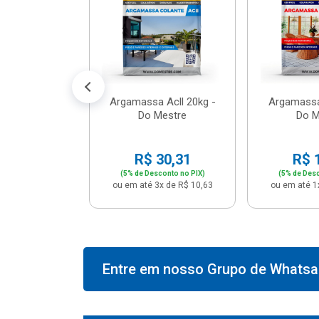
574,66
conto no PIX)
2x de R$ 50,41
Argamassa Acll 20kg -
Argamassa
Do Mestre
Do M
R$ 30,31
R$ 
(5% de Desconto no PIX)
(5% de Desc
ou em até 3x de R$ 10,63
ou em até 1
Entre em nosso Grupo de Whatsap