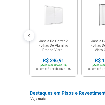
cm Bege -
2 - Per...
147,16
conto no PIX)
2x de R$ 12,91
Janela De Correr 2
Janela D
Folhas De Alumínio
Folhas D
Branco Vidro...
Vidro C
R$ 246,91
R$ 1
(5% de Desconto no PIX)
(5% de Desc
ou em até 12x de R$ 21,66
ou em até 12
Destaques em Pisos e Revestimen
Veja mais