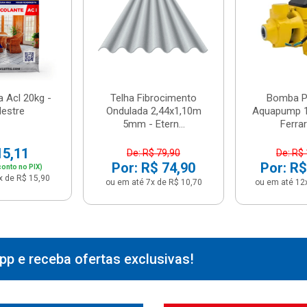
 Acl 20kg -
Telha Fibrocimento
Bomba Pe
estre
Ondulada 2,44x1,10m
Aquapump 1
5mm - Etern...
Ferrari
15,11
De: R$ 79,90
De: R$
Por: R$ 74,90
Por: R$
onto no PIX)
x de R$ 15,90
ou em até 7x de R$ 10,70
ou em até 12
p e receba ofertas exclusivas!