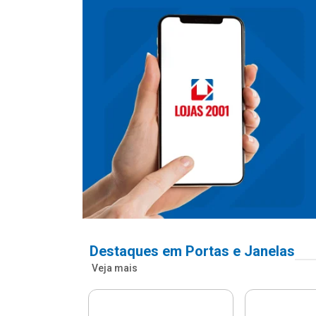
Destaques em Portas e Janelas
Veja mais
nfonada Pvc