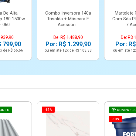
a De Alta
Combo Inversora 140a
Martelete 
p 180 1500w
Trisolda + Máscara E
Com Sds Pl
 060...
Acessóri...
7 Ace
 939,90
De: R$ 1.488,90
De: R$ 
$ 799,90
Por: R$ 1.299,90
Por: R$
x de R$ 66,66
ou em até 12x de R$ 108,33
ou em até 12
-14%
JUNTO
COMPRE J
-10%