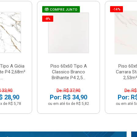
-14%
COMPRE JUNTO
-8%
Tipo A Gióia
Piso 60x60 Tipo A
Piso 60x
nte P4 2,68m²
Classico Branco
Carrara St
...
Brilhante P4 2,5...
2,53m² 
$ 33,90
De: R$ 37,90
De: R$
$ 28,90
Por: R$ 34,90
Por: R
x de R$ 5,78
ou em até 6x de R$ 5,82
ou em até 5