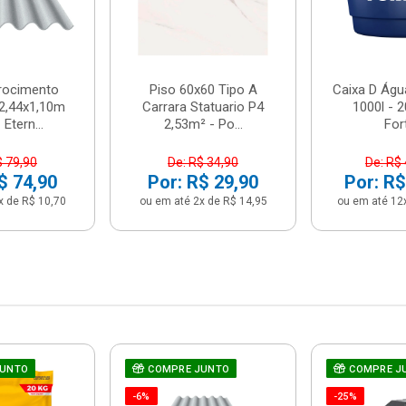
brocimento
Piso 60x60 Tipo A
Caixa D Água
2,44x1,10m
Carrara Statuario P4
1000l - 
Etern...
2,53m² - Po...
For
$ 79,90
De: R$ 34,90
De: R$
$ 74,90
Por: R$ 29,90
Por: R$
x de R$ 10,70
ou em até 2x de R$ 14,95
ou em até 12
JUNTO
COMPRE JUNTO
COMPRE J
-6%
-25%