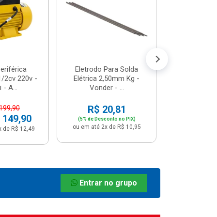
R$ 8
(5% de Desco
ou em até 1x
riférica
Eletrodo Para Solda
/2cv 220v -
Elétrica 2,50mm Kg -
 - A...
Vonder - ...
R$ 20,81
 199,90
 149,90
(5% de Desconto no PIX)
ou em até 2x de R$ 10,95
x de R$ 12,49
Entrar no grupo