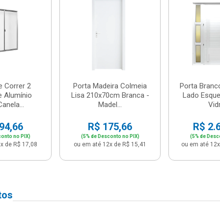
e Correr 2
Porta Madeira Colmeia
Porta Branc
e Alumínio
Lisa 210x70cm Branca -
Lado Esque
anela...
Madel...
Vidr
94,66
R$ 175,66
R$ 2.
onto no PIX)
(5% de Desconto no PIX)
(5% de Desc
x de R$ 17,08
ou em até 12x de R$ 15,41
ou em até 12x
tos