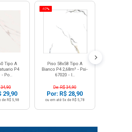
-17%
Piso 58x5
Psi66450 P
Psi66450
R$ 3
(5% de Desco
ou em até 6x
60 Tipo A
Piso 58x58 Tipo A
atuario P4
Bianco P4 2,68m² - Psi-
- Po...
67020 - I...
 34,90
De: R$ 34,90
$ 29,90
Por: R$ 28,90
x de R$ 5,98
ou em até 5x de R$ 5,78