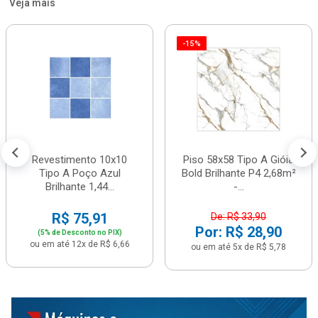
Veja mais
-15%
Revestimento 10x10
Piso 58x58 Tipo A Gióia
Tipo A Poço Azul
Bold Brilhante P4 2,68m²
Brilhante 1,44...
-...
R$ 75,91
De: R$ 33,90
Por: R$ 28,90
(5% de Desconto no PIX)
ou em até 12x de R$ 6,66
ou em até 5x de R$ 5,78