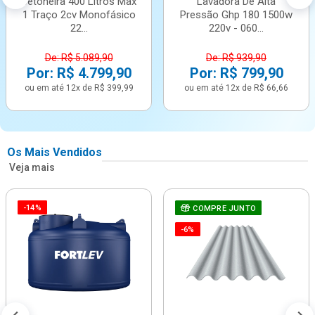
Betoneira 400 Litros Max
Lavadora De Alta
1 Traço 2cv Monofásico
Pressão Ghp 180 1500w
22...
220v - 060...
De: R$ 5.089,90
De: R$ 939,90
Por: R$ 4.799,90
Por: R$ 799,90
ou em até 12x de R$ 399,99
ou em até 12x de R$ 66,66
Os Mais Vendidos
Veja mais
-14%
COMPRE JUNTO
-6%