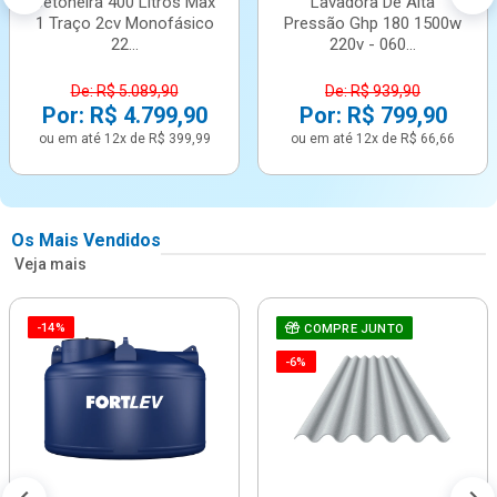
Betoneira 400 Litros Max
Lavadora De Alta
1 Traço 2cv Monofásico
Pressão Ghp 180 1500w
22...
220v - 060...
De: R$ 5.089,90
De: R$ 939,90
Por: R$ 4.799,90
Por: R$ 799,90
ou em até 12x de R$ 399,99
ou em até 12x de R$ 66,66
Os Mais Vendidos
Veja mais
-14%
COMPRE JUNTO
-6%