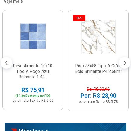
Veja mais
-15%
Revestimento 10x10
Piso 58x58 Tipo A Gióia
Tipo A Poço Azul
Bold Brilhante P4 2,68m²
Brilhante 1,44...
-...
R$ 75,91
De: R$ 33,90
Por: R$ 28,90
(5% de Desconto no PIX)
ou em até 12x de R$ 6,66
ou em até 5x de R$ 5,78