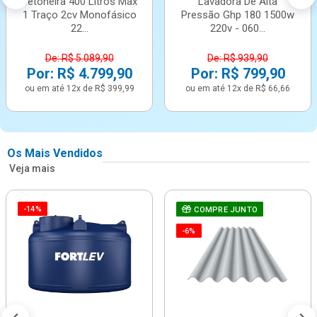
Betoneira 400 Litros Max
Lavadora De Alta
1 Traço 2cv Monofásico
Pressão Ghp 180 1500w
22...
220v - 060...
De: R$ 5.089,90
De: R$ 939,90
Por: R$ 4.799,90
Por: R$ 799,90
ou em até 12x de R$ 399,99
ou em até 12x de R$ 66,66
Os Mais Vendidos
Veja mais
-14%
COMPRE JUNTO
-6%