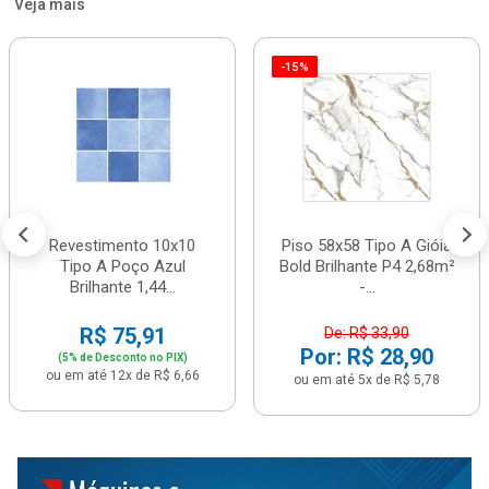
Veja mais
-15%
Revestimento 10x10
Piso 58x58 Tipo A Gióia
Tipo A Poço Azul
Bold Brilhante P4 2,68m²
Brilhante 1,44...
-...
R$ 75,91
De: R$ 33,90
Por: R$ 28,90
(5% de Desconto no PIX)
ou em até 12x de R$ 6,66
ou em até 5x de R$ 5,78