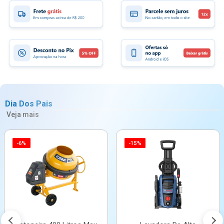
Dia Dos Pais
Veja mais
-6%
-15%