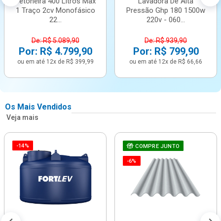
Betoneira 400 Litros Max
Lavadora De Alta
1 Traço 2cv Monofásico
Pressão Ghp 180 1500w
22...
220v - 060...
De: R$ 5.089,90
De: R$ 939,90
Por: R$ 4.799,90
Por: R$ 799,90
ou em até 12x de R$ 399,99
ou em até 12x de R$ 66,66
Os Mais Vendidos
Veja mais
-14%
COMPRE JUNTO
-6%