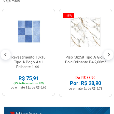
Veja mais
-15%
Revestimento 10x10
Piso 58x58 Tipo A Gióia
Tipo A Poço Azul
Bold Brilhante P4 2,68m²
Brilhante 1,44...
-...
R$ 75,91
De: R$ 33,90
Por: R$ 28,90
(5% de Desconto no PIX)
ou em até 12x de R$ 6,66
ou em até 5x de R$ 5,78