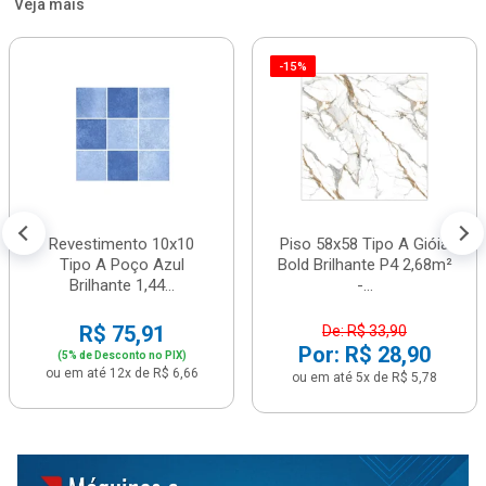
Veja mais
-15%
Revestimento 10x10
Piso 58x58 Tipo A Gióia
Tipo A Poço Azul
Bold Brilhante P4 2,68m²
Brilhante 1,44...
-...
R$ 75,91
De: R$ 33,90
Por: R$ 28,90
(5% de Desconto no PIX)
ou em até 12x de R$ 6,66
ou em até 5x de R$ 5,78