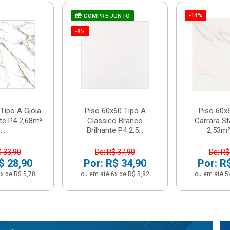
-14%
COMPRE JUNTO
-8%
Tipo A Gióia
Piso 60x60 Tipo A
Piso 60x
nte P4 2,68m²
Classico Branco
Carrara St
...
Brilhante P4 2,5...
2,53m² 
$ 33,90
De: R$ 37,90
De: R$
$ 28,90
Por: R$ 34,90
Por: R
x de R$ 5,78
ou em até 6x de R$ 5,82
ou em até 5