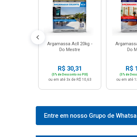
574,66
conto no PIX)
2x de R$ 50,41
Argamassa Acll 20kg -
Argamassa
Do Mestre
Do M
R$ 30,31
R$ 
(5% de Desconto no PIX)
(5% de Desc
ou em até 3x de R$ 10,63
ou em até 1
Entre em nosso Grupo de Whatsap