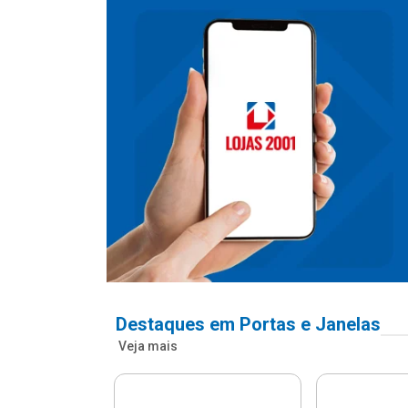
Destaques em Portas e Janelas
Veja mais
nfonada Pvc