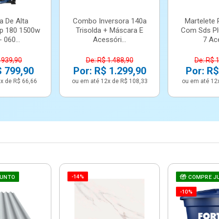
a De Alta
Combo Inversora 140a
Martelete 
p 180 1500w
Trisolda + Máscara E
Com Sds Pl
 060...
Acessóri...
7 Ace
 939,90
De: R$ 1.488,90
De: R$ 
$ 799,90
Por: R$ 1.299,90
Por: R$
x de R$ 66,66
ou em até 12x de R$ 108,33
ou em até 12
-14%
JUNTO
COMPRE J
-10%