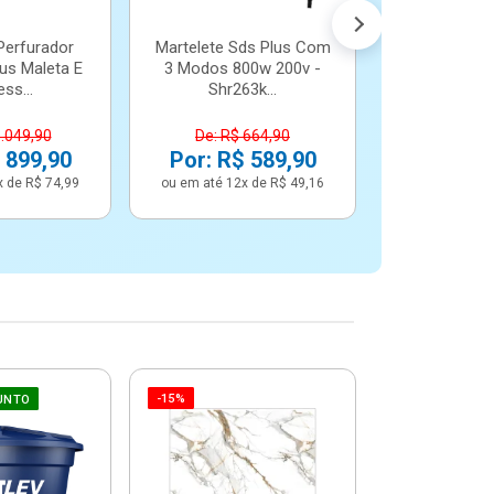
Perfurador
Martelete Sds Plus Com
us Maleta E
3 Modos 800w 200v -
ss...
Shr263k...
1.049,90
De: R$ 664,90
 899,90
Por: R$ 589,90
x de R$ 74,99
ou em até 12x de R$ 49,16
-15%
-6%
UNTO