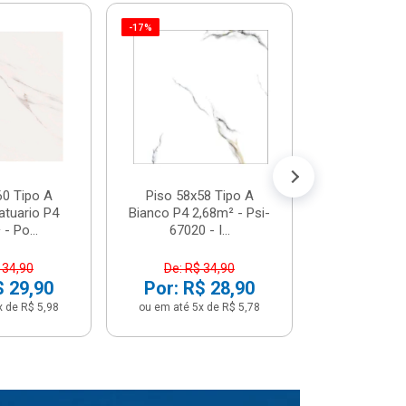
-17%
Piso 58x5
Psi66450 P
Psi66450
R$ 3
(5% de Desco
ou em até 6x
60 Tipo A
Piso 58x58 Tipo A
atuario P4
Bianco P4 2,68m² - Psi-
- Po...
67020 - I...
 34,90
De: R$ 34,90
$ 29,90
Por: R$ 28,90
x de R$ 5,98
ou em até 5x de R$ 5,78