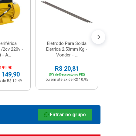
R$ 8
(5% de Desco
ou em até 1x
riférica
Eletrodo Para Solda
/2cv 220v -
Elétrica 2,50mm Kg -
 - A...
Vonder - ...
R$ 20,81
 199,90
 149,90
(5% de Desconto no PIX)
ou em até 2x de R$ 10,95
x de R$ 12,49
Entrar no grupo