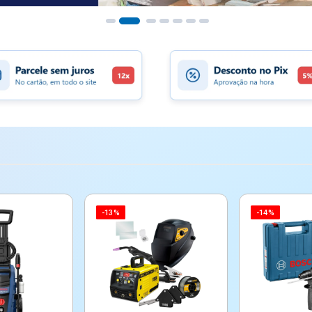
-13%
-14%