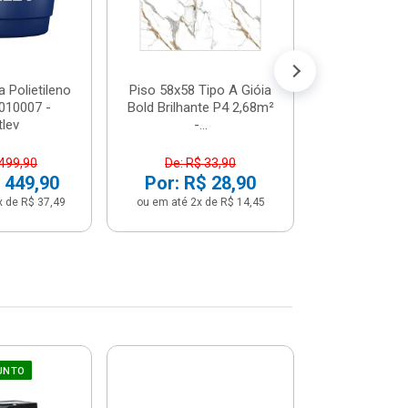
 Polietileno
Piso 58x58 Tipo A Gióia
Betoneira 
2010007 -
Bold Brilhante P4 2,68m²
Max 1 Tr
tlev
-...
Monofási
 499,90
De: R$ 33,90
De: R$ 5
 449,90
Por: R$ 28,90
Por: R$ 
x de R$ 37,49
ou em até 2x de R$ 14,45
ou em até 12x 
UNTO
Sifão Ajustá
COMPRE JU
66cm Br
2691652