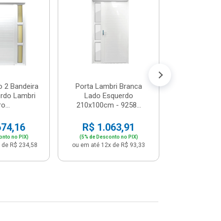
Postigo 
Branca La
R$ 65
(5% de Desco
ou em até 12x
o 2 Bandeira
Porta Lambri Branca
rdo Lambri
Lado Esquerdo
o...
210x100cm - 9258...
674,16
R$ 1.063,91
onto no PIX)
(5% de Desconto no PIX)
 de R$ 234,58
ou em até 12x de R$ 93,33