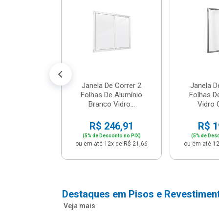
m Branco -
04 - P...
147,16
conto no PIX)
2x de R$ 12,91
Janela De Correr 2
Janela D
Folhas De Alumínio
Folhas D
Branco Vidro...
Vidro C
R$ 246,91
R$ 1
(5% de Desconto no PIX)
(5% de Desc
ou em até 12x de R$ 21,66
ou em até 12
Destaques em Pisos e Revestimen
Veja mais