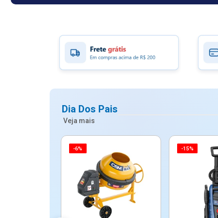
Dia Dos Pais
Veja mais
-6%
-15%
ico Mypa De
dos - Dallare
Dl...
$ 67,90
R$ 54,90
5x de R$ 10,98