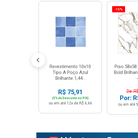
-15%
 Tipo A Pipa
JUNTO
m² - Stela
$ 33,90
R$ 28,90
5x de R$ 5,78
Revestimento 10x10
Piso 58x58 
Tipo A Poço Azul
Bold Brilha
Brilhante 1,44...
-
R$ 75,91
De: R
Por: R
(5% de Desconto no PIX)
ou em até 12x de R$ 6,66
ou em até 5