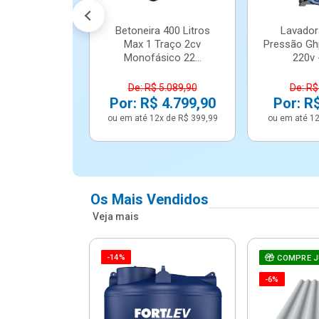
Betoneira 400 Litros
Lavador
Max 1 Traço 2cv
Pressão Gh
Monofásico 22...
220v -
De: R$ 5.089,90
De: R$
Por: R$ 4.799,90
Por: R
ou em até 12x de R$ 399,99
ou em até 12
Os Mais Vendidos
Veja mais
-14%
e Correr 4
COMPRE 
e Alumínio
-6%
Vidro ...
.614,91