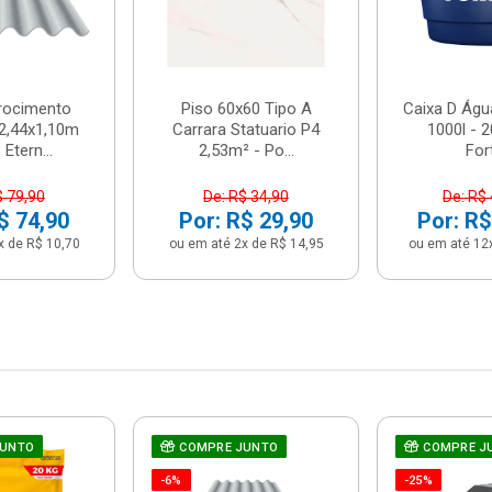
brocimento
Piso 60x60 Tipo A
Caixa D Água
2,44x1,10m
Carrara Statuario P4
1000l - 
Etern...
2,53m² - Po...
For
$ 79,90
De: R$ 34,90
De: R$
$ 74,90
Por: R$ 29,90
Por: R$
x de R$ 10,70
ou em até 2x de R$ 14,95
ou em até 12
JUNTO
COMPRE JUNTO
COMPRE J
-6%
-25%