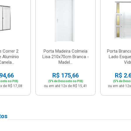
e Correr 2
Porta Madeira Colmeia
Porta Branc
e Alumínio
Lisa 210x70cm Branca -
Lado Esque
anela...
Madel...
Vidr
94,66
R$ 175,66
R$ 2.
onto no PIX)
(5% de Desconto no PIX)
(5% de Desc
x de R$ 17,08
ou em até 12x de R$ 15,41
ou em até 12x
tos