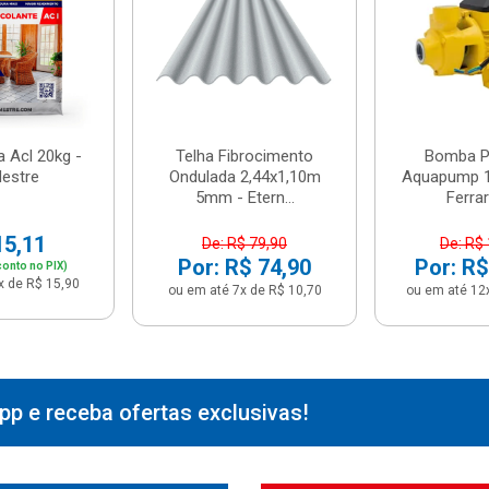
 Acl 20kg -
Telha Fibrocimento
Bomba Pe
estre
Ondulada 2,44x1,10m
Aquapump 1
5mm - Etern...
Ferrari
15,11
De: R$ 79,90
De: R$
Por: R$ 74,90
Por: R$
onto no PIX)
x de R$ 15,90
ou em até 7x de R$ 10,70
ou em até 12
p e receba ofertas exclusivas!