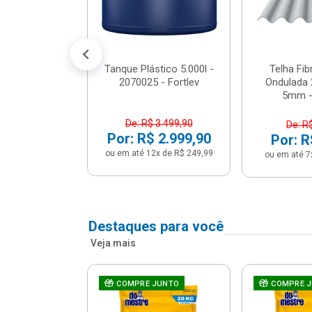
conto no PIX)
2x de R$ 141,66
Tanque Plástico 5.000l -
Telha Fi
2070025 - Fortlev
Ondulada 
5mm - 
De: R$ 3.499,90
De: R
Por: R$ 2.999,90
Por: R
ou em até 12x de R$ 249,99
ou em até 7
Destaques para você
Veja mais
a Com Caixa
COMPRE JUNTO
COMPRE 
 + Assento
ário 3...