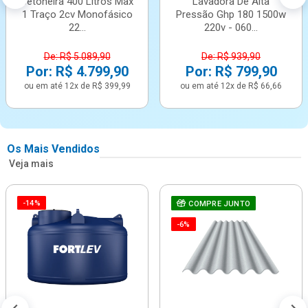
Betoneira 400 Litros Max
Lavadora De Alta
1 Traço 2cv Monofásico
Pressão Ghp 180 1500w
22...
220v - 060...
De: R$ 5.089,90
De: R$ 939,90
Por: R$ 4.799,90
Por: R$ 799,90
ou em até 12x de R$ 399,99
ou em até 12x de R$ 66,66
Os Mais Vendidos
Veja mais
-14%
COMPRE JUNTO
-6%