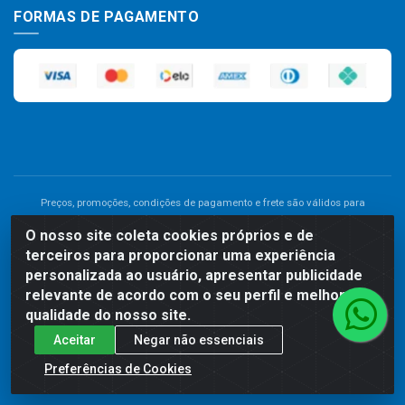
FORMAS DE PAGAMENTO
Preços, promoções, condições de pagamento e frete são válidos para
compras realizadas exclusivamente pelo site. Caso haja divergência de
O nosso site coleta cookies próprios e de
preço de um produto, será válido o preço que for exibido no carrinho de
terceiros para proporcionar uma experiência
compras do site no momento do pagamento. As vendas estão sujeitas a
análise e disponibilidade do estoque. Imagens de produtos meramente
personalizada ao usuário, apresentar publicidade
ilustrativas.
relevante de acordo com o seu perfil e melhorar a
qualidade do nosso site.
Comercial de Construção 2001 LTDA - Av. Congresso
Aceitar
Negar não essenciais
Eucarístico, 1179 - São José, Carpina - PE - CEP: 55811-000 -
70.220.389/0001-66
Preferências de Cookies