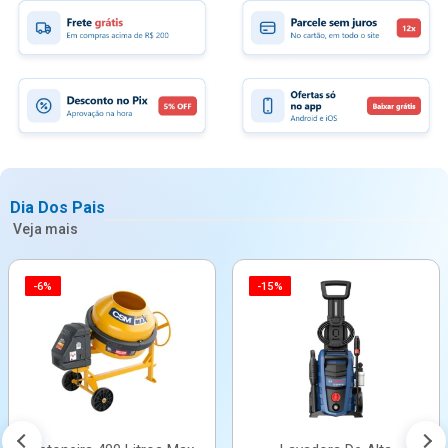
Dia Dos Pais
Veja mais
-6%
-15%