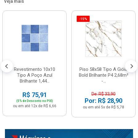
Veja mais
-15%
Revestimento 10x10
Piso 58x58 Tipo A Gióia
Tipo A Poço Azul
Bold Brilhante P4 2,68m²
Brilhante 1,44...
-...
R$ 75,91
De: R$ 33,90
Por: R$ 28,90
(5% de Desconto no PIX)
ou em até 12x de R$ 6,66
ou em até 5x de R$ 5,78