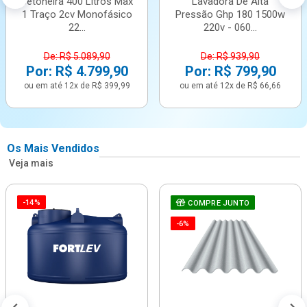
Betoneira 400 Litros Max
Lavadora De Alta
1 Traço 2cv Monofásico
Pressão Ghp 180 1500w
22...
220v - 060...
De: R$ 5.089,90
De: R$ 939,90
Por: R$ 4.799,90
Por: R$ 799,90
ou em até 12x de R$ 399,99
ou em até 12x de R$ 66,66
Os Mais Vendidos
Veja mais
-14%
COMPRE JUNTO
-6%