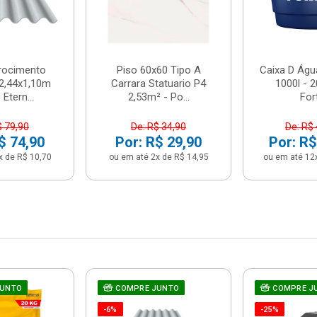
brocimento
Piso 60x60 Tipo A
Caixa D Água
2,44x1,10m
Carrara Statuario P4
1000l - 
Etern...
2,53m² - Po...
For
$ 79,90
De: R$ 34,90
De: R$
$ 74,90
Por: R$ 29,90
Por: R$
x de R$ 10,70
ou em até 2x de R$ 14,95
ou em até 12
JUNTO
COMPRE JUNTO
COMPRE J
-6%
-25%