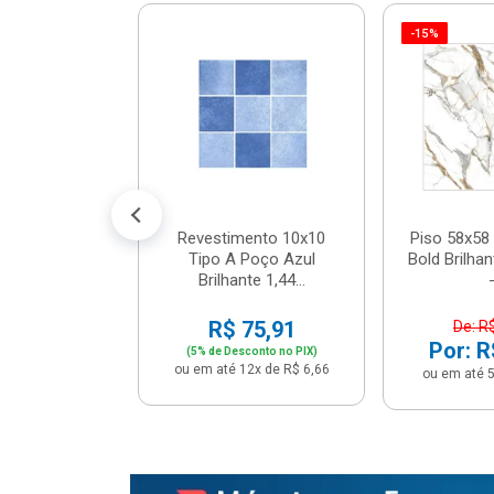
-15%
 Tipo A Pipa
JUNTO
m² - Stela
$ 33,90
R$ 28,90
5x de R$ 5,78
Revestimento 10x10
Piso 58x58 
Tipo A Poço Azul
Bold Brilha
Brilhante 1,44...
-
R$ 75,91
De: R
Por: R
(5% de Desconto no PIX)
ou em até 12x de R$ 6,66
ou em até 5