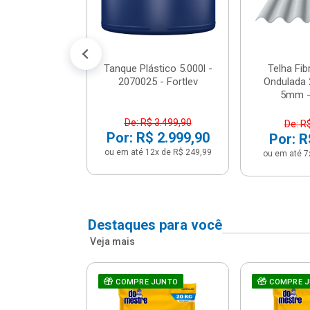
conto no PIX)
2x de R$ 141,66
Tanque Plástico 5.000l -
Telha Fi
2070025 - Fortlev
Ondulada 
5mm - 
De: R$ 3.499,90
De: R
Por: R$ 2.999,90
Por: R
ou em até 12x de R$ 249,99
ou em até 7
Destaques para você
Veja mais
a Com Caixa
COMPRE JUNTO
COMPRE 
 + Assento
ário 3...