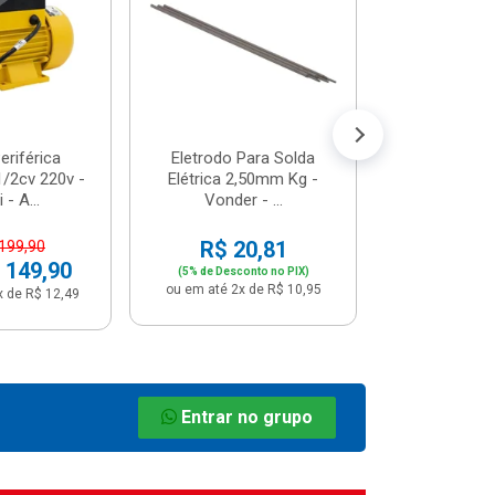
R$ 8
(5% de Desco
ou em até 1x
riférica
Eletrodo Para Solda
/2cv 220v -
Elétrica 2,50mm Kg -
 - A...
Vonder - ...
R$ 20,81
 199,90
 149,90
(5% de Desconto no PIX)
ou em até 2x de R$ 10,95
x de R$ 12,49
Entrar no grupo