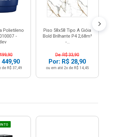
 Polietileno
Piso 58x58 Tipo A Gióia
Betoneira 
2010007 -
Bold Brilhante P4 2,68m²
Max 1 Tr
tlev
-...
Monofási
 499,90
De: R$ 33,90
De: R$ 5
 449,90
Por: R$ 28,90
Por: R$ 
x de R$ 37,49
ou em até 2x de R$ 14,45
ou em até 12x 
UNTO
Sifão Ajustá
COMPRE JU
66cm Br
2691652