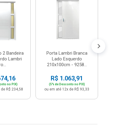
Postigo 
Branca La
R$ 65
(5% de Desco
ou em até 12x
o 2 Bandeira
Porta Lambri Branca
rdo Lambri
Lado Esquerdo
o...
210x100cm - 9258...
674,16
R$ 1.063,91
onto no PIX)
(5% de Desconto no PIX)
 de R$ 234,58
ou em até 12x de R$ 93,33