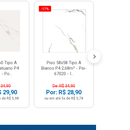
-17%
Piso 58x5
Psi66450 P
Psi66450
R$ 3
(5% de Desco
ou em até 6x
60 Tipo A
Piso 58x58 Tipo A
atuario P4
Bianco P4 2,68m² - Psi-
- Po...
67020 - I...
 34,90
De: R$ 34,90
$ 29,90
Por: R$ 28,90
x de R$ 5,98
ou em até 5x de R$ 5,78