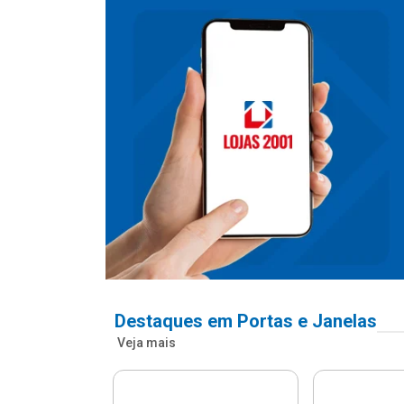
Destaques em Portas e Janelas
Veja mais
nfonada Pvc