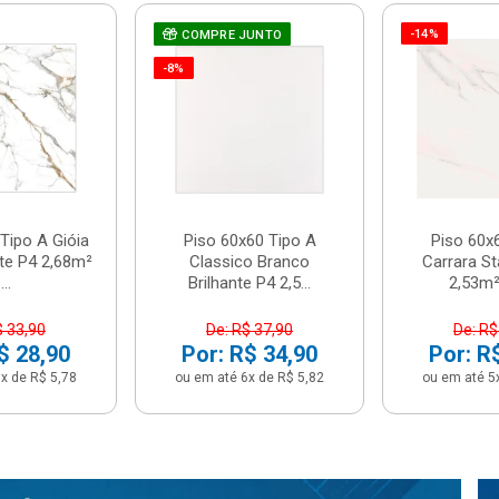
-14%
COMPRE JUNTO
-8%
Tipo A Gióia
Piso 60x60 Tipo A
Piso 60x
nte P4 2,68m²
Classico Branco
Carrara St
...
Brilhante P4 2,5...
2,53m² 
$ 33,90
De: R$ 37,90
De: R$
$ 28,90
Por: R$ 34,90
Por: R
x de R$ 5,78
ou em até 6x de R$ 5,82
ou em até 5