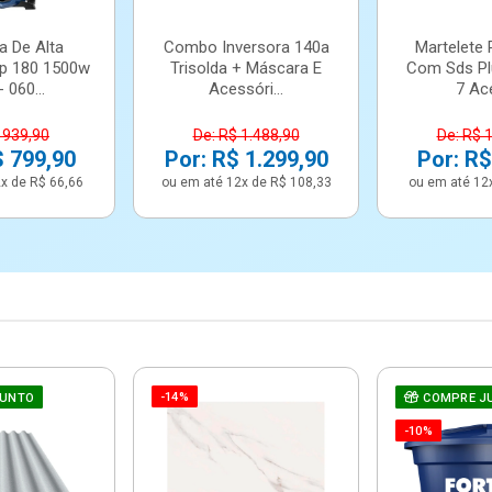
a De Alta
Combo Inversora 140a
Martelete 
p 180 1500w
Trisolda + Máscara E
Com Sds Pl
 060...
Acessóri...
7 Ace
 939,90
De: R$ 1.488,90
De: R$ 
$ 799,90
Por: R$ 1.299,90
Por: R$
x de R$ 66,66
ou em até 12x de R$ 108,33
ou em até 12
-14%
JUNTO
COMPRE J
-10%