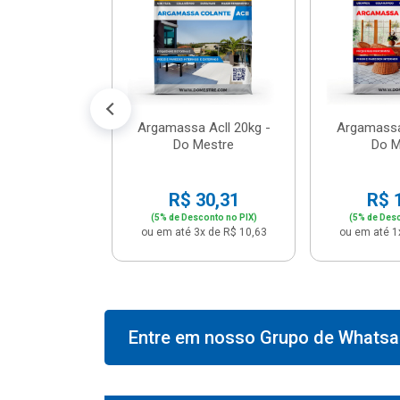
574,66
conto no PIX)
2x de R$ 50,41
Argamassa Acll 20kg -
Argamassa
Do Mestre
Do M
R$ 30,31
R$ 
(5% de Desconto no PIX)
(5% de Desc
ou em até 3x de R$ 10,63
ou em até 1
Entre em nosso Grupo de Whatsap