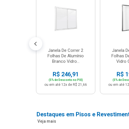
m Branco -
04 - P...
147,16
conto no PIX)
2x de R$ 12,91
Janela De Correr 2
Janela D
Folhas De Alumínio
Folhas D
Branco Vidro...
Vidro C
R$ 246,91
R$ 1
(5% de Desconto no PIX)
(5% de Desc
ou em até 12x de R$ 21,66
ou em até 12
Destaques em Pisos e Revestimen
Veja mais