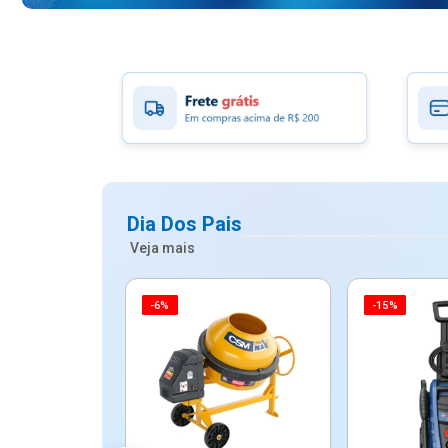
Dia Dos Pais
Veja mais
-6%
-15%
ico Mypa De
dos - Dallare
Dl...
$ 67,90
R$ 54,90
5x de R$ 10,98