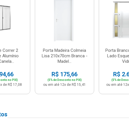
e Correr 2
Porta Madeira Colmeia
Porta Branc
e Alumínio
Lisa 210x70cm Branca -
Lado Esque
anela...
Madel...
Vidr
94,66
R$ 175,66
R$ 2.
onto no PIX)
(5% de Desconto no PIX)
(5% de Desc
x de R$ 17,08
ou em até 12x de R$ 15,41
ou em até 12x
tos