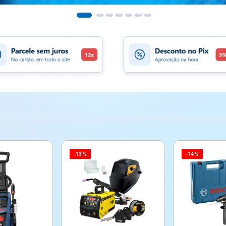
-13%
-14%