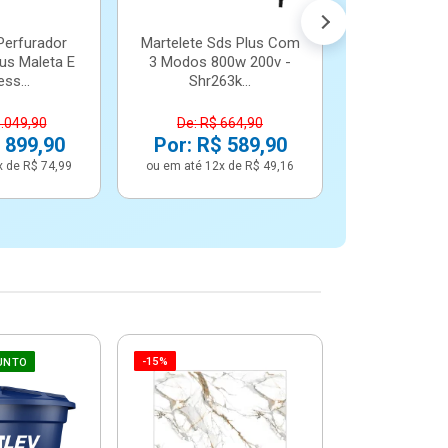
Perfurador
Martelete Sds Plus Com
us Maleta E
3 Modos 800w 200v -
ss...
Shr263k...
1.049,90
De: R$ 664,90
 899,90
Por: R$ 589,90
x de R$ 74,99
ou em até 12x de R$ 49,16
-15%
-6%
UNTO