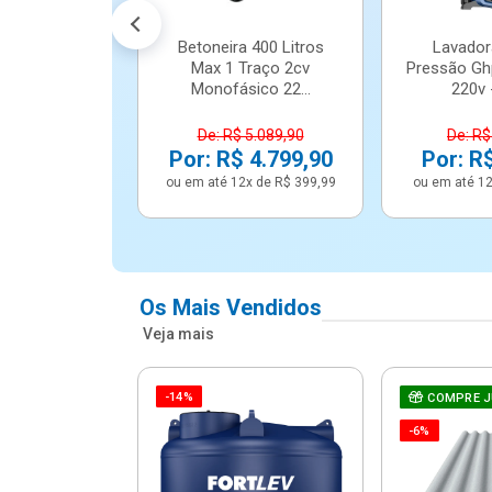
Betoneira 400 Litros
Lavador
Max 1 Traço 2cv
Pressão Gh
Monofásico 22...
220v -
De: R$ 5.089,90
De: R$
Por: R$ 4.799,90
Por: R
ou em até 12x de R$ 399,99
ou em até 12
Os Mais Vendidos
Veja mais
-14%
e Correr 4
COMPRE 
e Alumínio
-6%
Vidro ...
.614,91