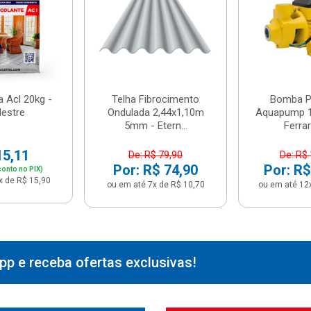
 Acl 20kg -
Telha Fibrocimento
Bomba Pe
estre
Ondulada 2,44x1,10m
Aquapump 1
5mm - Etern...
Ferrari
15,11
De: R$ 79,90
De: R$
Por: R$ 74,90
Por: R$
onto no PIX)
x de R$ 15,90
ou em até 7x de R$ 10,70
ou em até 12
p e receba ofertas exclusivas!