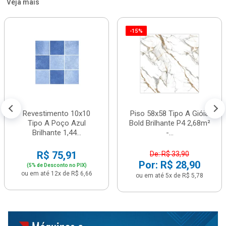
Veja mais
-15%
Revestimento 10x10
Piso 58x58 Tipo A Gióia
Tipo A Poço Azul
Bold Brilhante P4 2,68m²
Brilhante 1,44...
-...
R$ 75,91
De: R$ 33,90
Por: R$ 28,90
(5% de Desconto no PIX)
ou em até 12x de R$ 6,66
ou em até 5x de R$ 5,78