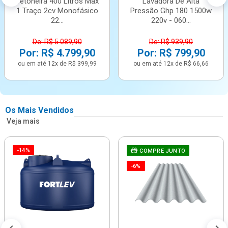
Betoneira 400 Litros Max
Lavadora De Alta
1 Traço 2cv Monofásico
Pressão Ghp 180 1500w
22...
220v - 060...
De: R$ 5.089,90
De: R$ 939,90
Por: R$ 4.799,90
Por: R$ 799,90
ou em até 12x de R$ 399,99
ou em até 12x de R$ 66,66
Os Mais Vendidos
Veja mais
-14%
COMPRE JUNTO
-6%