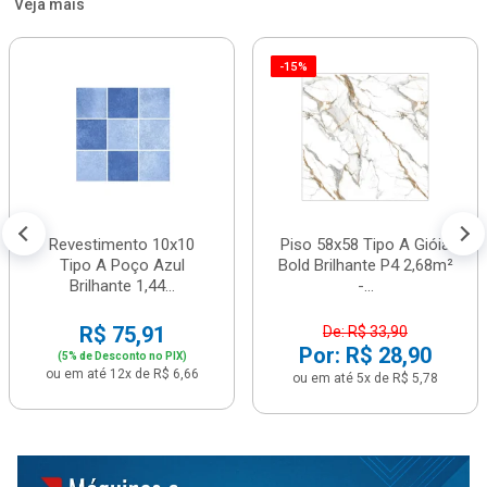
Veja mais
-15%
Revestimento 10x10
Piso 58x58 Tipo A Gióia
Tipo A Poço Azul
Bold Brilhante P4 2,68m²
Brilhante 1,44...
-...
R$ 75,91
De: R$ 33,90
Por: R$ 28,90
(5% de Desconto no PIX)
ou em até 12x de R$ 6,66
ou em até 5x de R$ 5,78