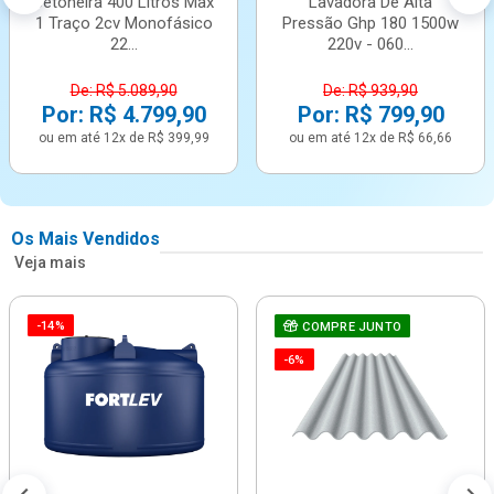
Betoneira 400 Litros Max
Lavadora De Alta
1 Traço 2cv Monofásico
Pressão Ghp 180 1500w
22...
220v - 060...
De: R$ 5.089,90
De: R$ 939,90
Por: R$ 4.799,90
Por: R$ 799,90
ou em até 12x de R$ 399,99
ou em até 12x de R$ 66,66
Os Mais Vendidos
Veja mais
-14%
COMPRE JUNTO
-6%