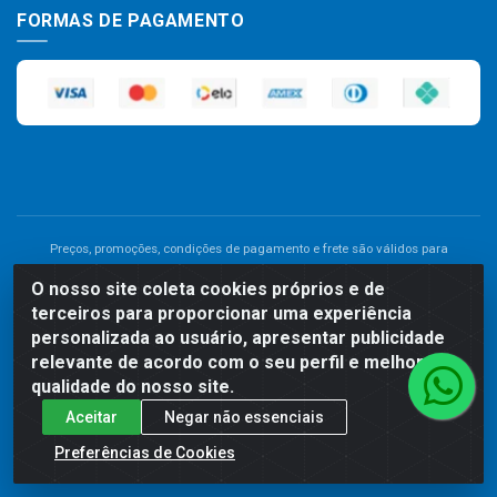
FORMAS DE PAGAMENTO
Preços, promoções, condições de pagamento e frete são válidos para
compras realizadas exclusivamente pelo site. Caso haja divergência de
O nosso site coleta cookies próprios e de
preço de um produto, será válido o preço que for exibido no carrinho de
terceiros para proporcionar uma experiência
compras do site no momento do pagamento. As vendas estão sujeitas a
análise e disponibilidade do estoque. Imagens de produtos meramente
personalizada ao usuário, apresentar publicidade
ilustrativas.
relevante de acordo com o seu perfil e melhorar a
qualidade do nosso site.
Comercial de Construção 2001 LTDA - Av. Congresso
Aceitar
Negar não essenciais
Eucarístico, 1179 - São José, Carpina - PE - CEP: 55811-000 -
70.220.389/0001-66
Preferências de Cookies