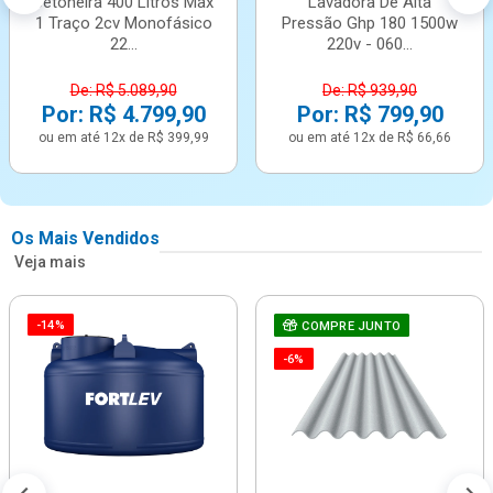
Betoneira 400 Litros Max
Lavadora De Alta
1 Traço 2cv Monofásico
Pressão Ghp 180 1500w
22...
220v - 060...
De: R$ 5.089,90
De: R$ 939,90
Por: R$ 4.799,90
Por: R$ 799,90
ou em até 12x de R$ 399,99
ou em até 12x de R$ 66,66
Os Mais Vendidos
Veja mais
-14%
COMPRE JUNTO
-6%