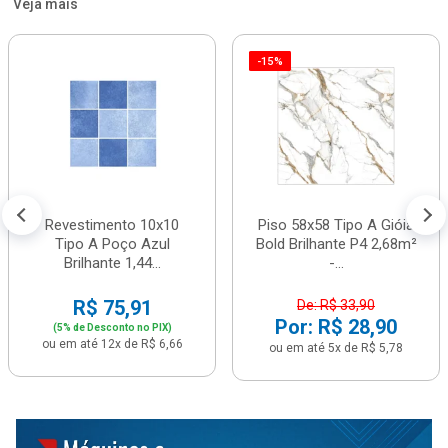
Veja mais
-15%
Revestimento 10x10
Piso 58x58 Tipo A Gióia
Tipo A Poço Azul
Bold Brilhante P4 2,68m²
Brilhante 1,44...
-...
R$ 75,91
De: R$ 33,90
Por: R$ 28,90
(5% de Desconto no PIX)
ou em até 12x de R$ 6,66
ou em até 5x de R$ 5,78