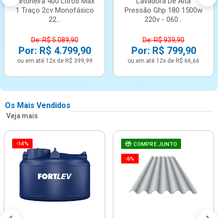
Betoneira 400 Litros Max
Lavadora De Alta
1 Traço 2cv Monofásico
Pressão Ghp 180 1500w
22...
220v - 060...
De: R$ 5.089,90
De: R$ 939,90
Por: R$ 4.799,90
Por: R$ 799,90
ou em até 12x de R$ 399,99
ou em até 12x de R$ 66,66
Os Mais Vendidos
Veja mais
-14%
COMPRE JUNTO
-6%