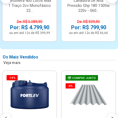
Betoneira 400 Litros Max
Lavadora De Alta
1 Traço 2cv Monofásico
Pressão Ghp 180 1500w
22...
220v - 060...
De: R$ 5.089,90
De: R$ 939,90
Por: R$ 4.799,90
Por: R$ 799,90
ou em até 12x de R$ 399,99
ou em até 12x de R$ 66,66
Os Mais Vendidos
Veja mais
-14%
COMPRE JUNTO
-6%