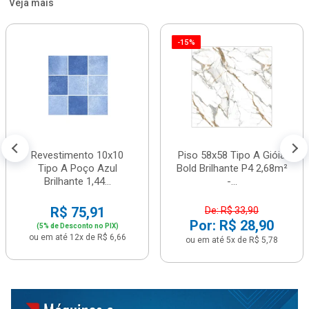
Veja mais
-15%
Revestimento 10x10
Piso 58x58 Tipo A Gióia
Tipo A Poço Azul
Bold Brilhante P4 2,68m²
Brilhante 1,44...
-...
R$ 75,91
De: R$ 33,90
Por: R$ 28,90
(5% de Desconto no PIX)
ou em até 12x de R$ 6,66
ou em até 5x de R$ 5,78