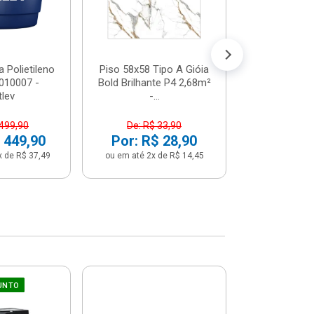
 Polietileno
Piso 58x58 Tipo A Gióia
Betoneira 
2010007 -
Bold Brilhante P4 2,68m²
Max 1 Tr
tlev
-...
Monofási
 499,90
De: R$ 33,90
De: R$ 5
 449,90
Por: R$ 28,90
Por: R$ 
x de R$ 37,49
ou em até 2x de R$ 14,45
ou em até 12x 
UNTO
Sifão Ajustá
COMPRE JU
66cm Br
2691652