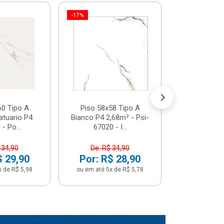
-17%
Piso 58x5
Psi66450 P
Psi66450
R$ 3
(5% de Desco
ou em até 6x
60 Tipo A
Piso 58x58 Tipo A
atuario P4
Bianco P4 2,68m² - Psi-
- Po...
67020 - I...
 34,90
De: R$ 34,90
$ 29,90
Por: R$ 28,90
x de R$ 5,98
ou em até 5x de R$ 5,78