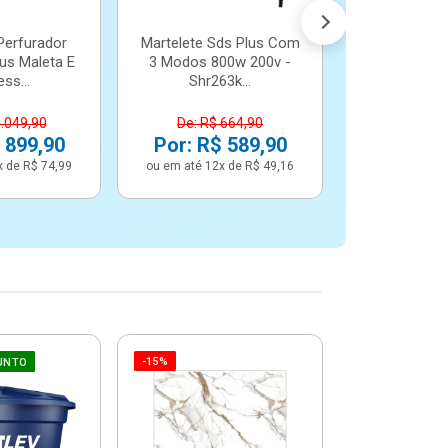
Perfurador
Martelete Sds Plus Com
us Maleta E
3 Modos 800w 200v -
ss...
Shr263k...
1.049,90
De: R$ 664,90
 899,90
Por: R$ 589,90
x de R$ 74,99
ou em até 12x de R$ 49,16
-15%
-6%
UNTO