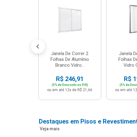
m Branco -
04 - P...
147,16
conto no PIX)
2x de R$ 12,91
Janela De Correr 2
Janela D
Folhas De Alumínio
Folhas D
Branco Vidro...
Vidro C
R$ 246,91
R$ 1
(5% de Desconto no PIX)
(5% de Desc
ou em até 12x de R$ 21,66
ou em até 12
Destaques em Pisos e Revestimen
Veja mais