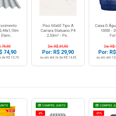
brocimento
Piso 60x60 Tipo A
Caixa D Água
2,44x1,10m
Carrara Statuario P4
1000l - 
Etern...
2,53m² - Po...
For
$ 79,90
De: R$ 34,90
De: R$
$ 74,90
Por: R$ 29,90
Por: R$
x de R$ 10,70
ou em até 2x de R$ 14,95
ou em até 12
JUNTO
COMPRE JUNTO
COMPRE J
-6%
-25%