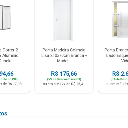
e Correr 2
Porta Madeira Colmeia
Porta Branc
e Alumínio
Lisa 210x70cm Branca -
Lado Esque
anela...
Madel...
Vidr
94,66
R$ 175,66
R$ 2.
onto no PIX)
(5% de Desconto no PIX)
(5% de Desc
x de R$ 17,08
ou em até 12x de R$ 15,41
ou em até 12x
tos