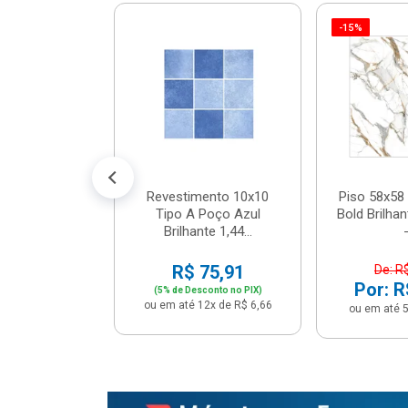
-15%
 Tipo A Pipa
JUNTO
m² - Stela
$ 33,90
R$ 28,90
5x de R$ 5,78
Revestimento 10x10
Piso 58x58 
Tipo A Poço Azul
Bold Brilha
Brilhante 1,44...
-
R$ 75,91
De: R
Por: R
(5% de Desconto no PIX)
ou em até 12x de R$ 6,66
ou em até 5