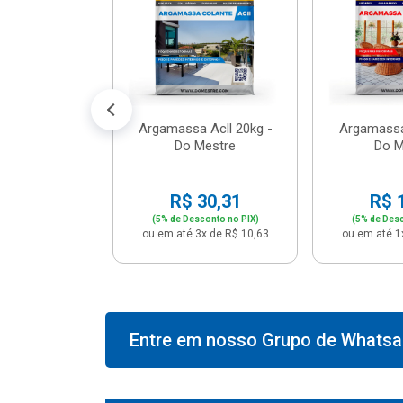
574,66
conto no PIX)
2x de R$ 50,41
Argamassa Acll 20kg -
Argamassa
Do Mestre
Do M
R$ 30,31
R$ 
(5% de Desconto no PIX)
(5% de Desc
ou em até 3x de R$ 10,63
ou em até 1
Entre em nosso Grupo de Whatsap