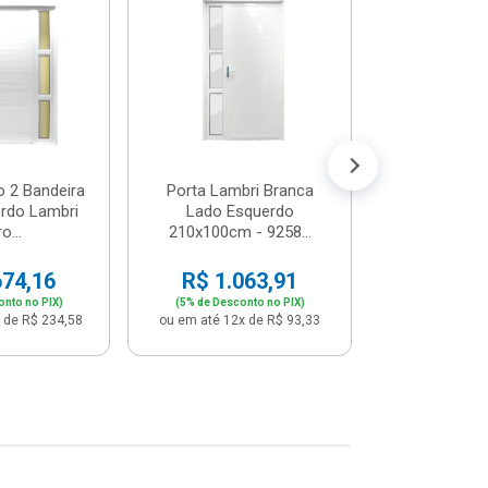
Postigo 
Branca La
R$ 65
(5% de Desco
ou em até 12x
o 2 Bandeira
Porta Lambri Branca
rdo Lambri
Lado Esquerdo
o...
210x100cm - 9258...
674,16
R$ 1.063,91
onto no PIX)
(5% de Desconto no PIX)
 de R$ 234,58
ou em até 12x de R$ 93,33