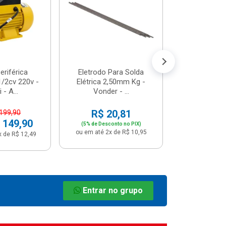
R$ 8
(5% de Desco
ou em até 1x
riférica
Eletrodo Para Solda
/2cv 220v -
Elétrica 2,50mm Kg -
 - A...
Vonder - ...
R$ 20,81
 199,90
 149,90
(5% de Desconto no PIX)
ou em até 2x de R$ 10,95
x de R$ 12,49
Entrar no grupo