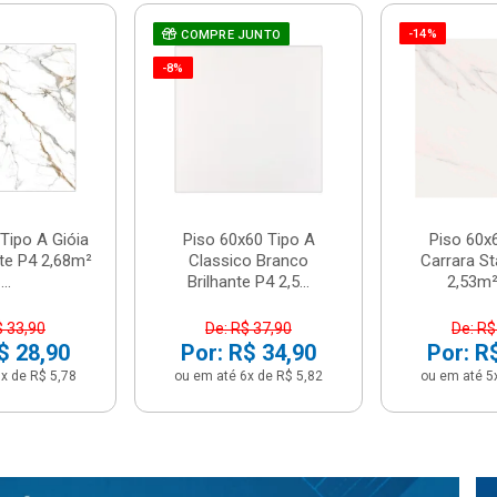
-14%
COMPRE JUNTO
-8%
Tipo A Gióia
Piso 60x60 Tipo A
Piso 60x
nte P4 2,68m²
Classico Branco
Carrara St
...
Brilhante P4 2,5...
2,53m² 
$ 33,90
De: R$ 37,90
De: R$
$ 28,90
Por: R$ 34,90
Por: R
x de R$ 5,78
ou em até 6x de R$ 5,82
ou em até 5