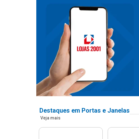
Destaques em Portas e Janelas
Veja mais
nfonada Pvc