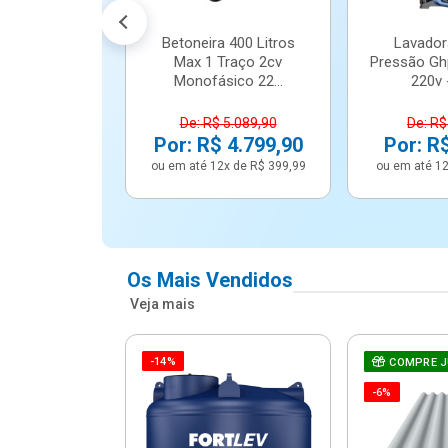
Betoneira 400 Litros
Lavador
Max 1 Traço 2cv
Pressão Gh
Monofásico 22...
220v -
De: R$ 5.089,90
De: R$
Por: R$ 4.799,90
Por: R
ou em até 12x de R$ 399,99
ou em até 12
Os Mais Vendidos
Veja mais
-14%
e Correr 4
COMPRE 
e Alumínio
-6%
Vidro ...
.614,91