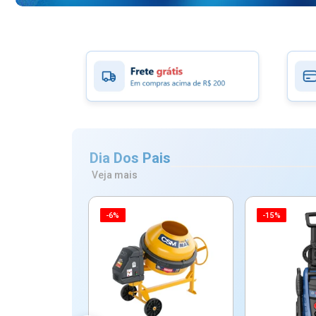
Dia Dos Pais
Veja mais
-6%
-15%
ico Mypa De
dos - Dallare
Dl...
$ 67,90
R$ 54,90
5x de R$ 10,98