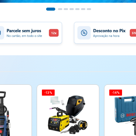
-13%
-14%