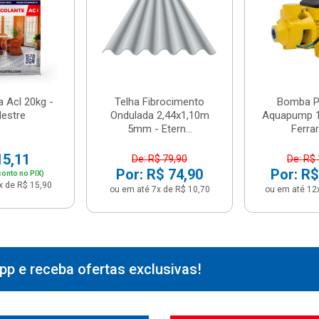
 Acl 20kg -
Telha Fibrocimento
Bomba Pe
estre
Ondulada 2,44x1,10m
Aquapump 1
5mm - Etern...
Ferrari
15,11
De: R$ 79,90
De: R$
Por: R$ 74,90
Por: R$
onto no PIX)
x de R$ 15,90
ou em até 7x de R$ 10,70
ou em até 12
p e receba ofertas exclusivas!