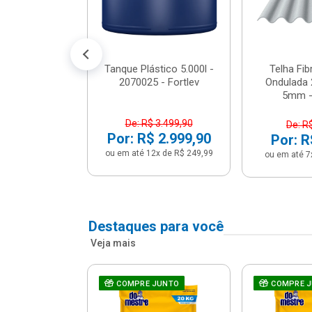
conto no PIX)
2x de R$ 141,66
Tanque Plástico 5.000l -
Telha Fi
2070025 - Fortlev
Ondulada 
5mm - 
De: R$ 3.499,90
De: R
Por: R$ 2.999,90
Por: R
ou em até 12x de R$ 249,99
ou em até 7
Destaques para você
Veja mais
a Com Caixa
COMPRE JUNTO
COMPRE 
 + Assento
ário 3...