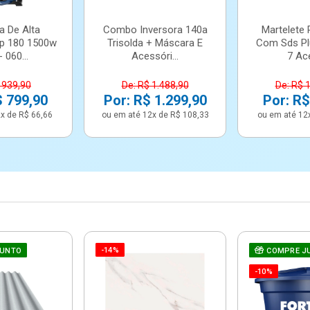
a De Alta
Combo Inversora 140a
Martelete 
p 180 1500w
Trisolda + Máscara E
Com Sds Pl
 060...
Acessóri...
7 Ace
 939,90
De: R$ 1.488,90
De: R$ 
$ 799,90
Por: R$ 1.299,90
Por: R$
x de R$ 66,66
ou em até 12x de R$ 108,33
ou em até 12
-14%
JUNTO
COMPRE J
-10%