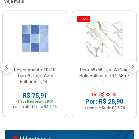
Veja mais
-15%
Revestimento 10x10
Piso 58x58 Tipo A Gióia
Tipo A Poço Azul
Bold Brilhante P4 2,68m²
Brilhante 1,44...
-...
R$ 75,91
De: R$ 33,90
Por: R$ 28,90
(5% de Desconto no PIX)
ou em até 12x de R$ 6,66
ou em até 5x de R$ 5,78