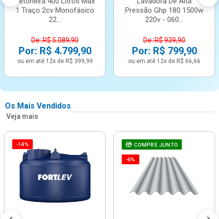
Betoneira 400 Litros Max
Lavadora De Alta
1 Traço 2cv Monofásico
Pressão Ghp 180 1500w
22...
220v - 060...
De: R$ 5.089,90
De: R$ 939,90
Por: R$ 4.799,90
Por: R$ 799,90
ou em até 12x de R$ 399,99
ou em até 12x de R$ 66,66
Os Mais Vendidos
Veja mais
-14%
COMPRE JUNTO
-6%