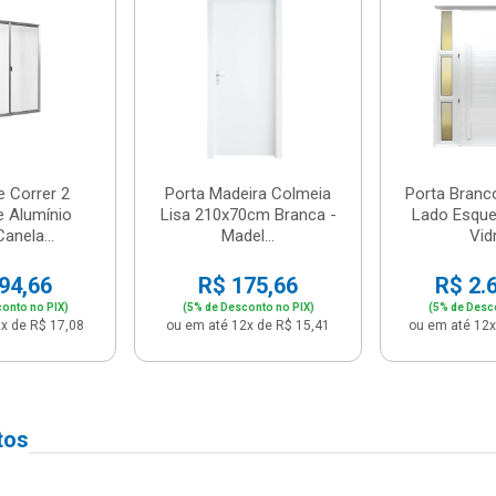
e Correr 2
Porta Madeira Colmeia
Porta Branc
e Alumínio
Lisa 210x70cm Branca -
Lado Esque
anela...
Madel...
Vidr
94,66
R$ 175,66
R$ 2.
onto no PIX)
(5% de Desconto no PIX)
(5% de Desc
x de R$ 17,08
ou em até 12x de R$ 15,41
ou em até 12x
tos