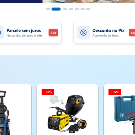
-13%
-14%