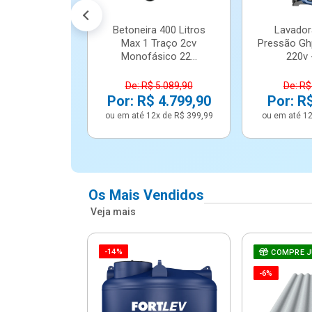
Betoneira 400 Litros
Lavador
Max 1 Traço 2cv
Pressão Gh
Monofásico 22...
220v -
De: R$ 5.089,90
De: R$
Por: R$ 4.799,90
Por: R
ou em até 12x de R$ 399,99
ou em até 12
Os Mais Vendidos
Veja mais
-14%
e Correr 4
COMPRE 
e Alumínio
-6%
Vidro ...
.614,91