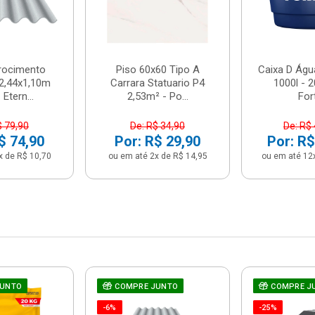
brocimento
Piso 60x60 Tipo A
Caixa D Água
2,44x1,10m
Carrara Statuario P4
1000l - 
Etern...
2,53m² - Po...
For
$ 79,90
De: R$ 34,90
De: R$
$ 74,90
Por: R$ 29,90
Por: R$
x de R$ 10,70
ou em até 2x de R$ 14,95
ou em até 12
JUNTO
COMPRE JUNTO
COMPRE J
-6%
-25%