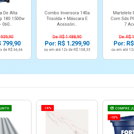
a De Alta
Combo Inversora 140a
Martelete 
p 180 1500w
Trisolda + Máscara E
Com Sds Pl
 060...
Acessóri...
7 Ace
 939,90
De: R$ 1.488,90
De: R$ 
$ 799,90
Por: R$ 1.299,90
Por: R$
x de R$ 66,66
ou em até 12x de R$ 108,33
ou em até 12
-14%
JUNTO
COMPRE J
-10%