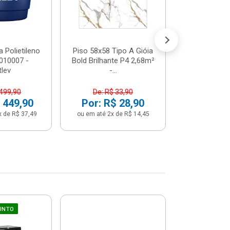
 Polietileno
Piso 58x58 Tipo A Gióia
Betoneira 
2010007 -
Bold Brilhante P4 2,68m²
Max 1 Tr
tlev
-...
Monofási
 499,90
De: R$ 33,90
De: R$ 5
 449,90
Por: R$ 28,90
Por: R$ 
x de R$ 37,49
ou em até 2x de R$ 14,45
ou em até 12x 
UNTO
Sifão Ajustá
COMPRE JU
66cm Br
2691652