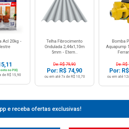
 Acl 20kg -
Telha Fibrocimento
Bomba Pe
estre
Ondulada 2,44x1,10m
Aquapump 1
5mm - Etern...
Ferrari
15,11
De: R$ 79,90
De: R$
Por: R$ 74,90
Por: R$
onto no PIX)
x de R$ 15,90
ou em até 7x de R$ 10,70
ou em até 12
p e receba ofertas exclusivas!