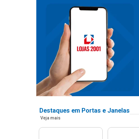
Destaques em Portas e Janelas
Veja mais
nfonada Pvc