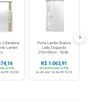
Postigo 
Branca La
R$ 65
(5% de Desco
ou em até 12x
o 2 Bandeira
Porta Lambri Branca
rdo Lambri
Lado Esquerdo
o...
210x100cm - 9258...
674,16
R$ 1.063,91
onto no PIX)
(5% de Desconto no PIX)
 de R$ 234,58
ou em até 12x de R$ 93,33