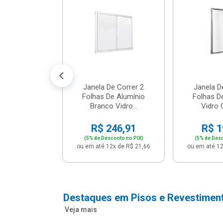
cm Bege -
2 - Per...
147,16
conto no PIX)
2x de R$ 12,91
Janela De Correr 2
Janela D
Folhas De Alumínio
Folhas D
Branco Vidro...
Vidro C
R$ 246,91
R$ 1
(5% de Desconto no PIX)
(5% de Desc
ou em até 12x de R$ 21,66
ou em até 12
Destaques em Pisos e Revestimen
Veja mais