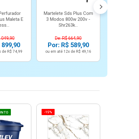
Perfurador
Martelete Sds Plus Com
us Maleta E
3 Modos 800w 200v -
ss...
Shr263k...
1.049,90
De: R$ 664,90
 899,90
Por: R$ 589,90
x de R$ 74,99
ou em até 12x de R$ 49,16
-15%
-6%
UNTO