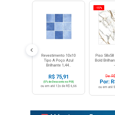
-15%
 Tipo A Pipa
JUNTO
m² - Stela
$ 33,90
R$ 28,90
5x de R$ 5,78
Revestimento 10x10
Piso 58x58 
Tipo A Poço Azul
Bold Brilha
Brilhante 1,44...
-
R$ 75,91
De: R
Por: R
(5% de Desconto no PIX)
ou em até 12x de R$ 6,66
ou em até 5