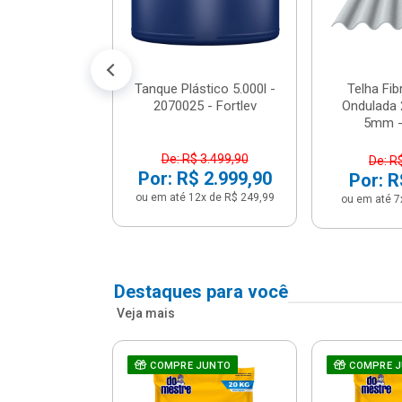
conto no PIX)
2x de R$ 141,66
Tanque Plástico 5.000l -
Telha Fi
2070025 - Fortlev
Ondulada 
5mm - 
De: R$ 3.499,90
De: R
Por: R$ 2.999,90
Por: R
ou em até 12x de R$ 249,99
ou em até 7
Destaques para você
Veja mais
a Com Caixa
COMPRE JUNTO
COMPRE 
 + Assento
ário 3...