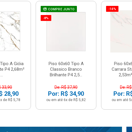
-14%
COMPRE JUNTO
-8%
Tipo A Gióia
Piso 60x60 Tipo A
Piso 60x
nte P4 2,68m²
Classico Branco
Carrara St
...
Brilhante P4 2,5...
2,53m² 
$ 33,90
De: R$ 37,90
De: R$
$ 28,90
Por: R$ 34,90
Por: R
x de R$ 5,78
ou em até 6x de R$ 5,82
ou em até 5