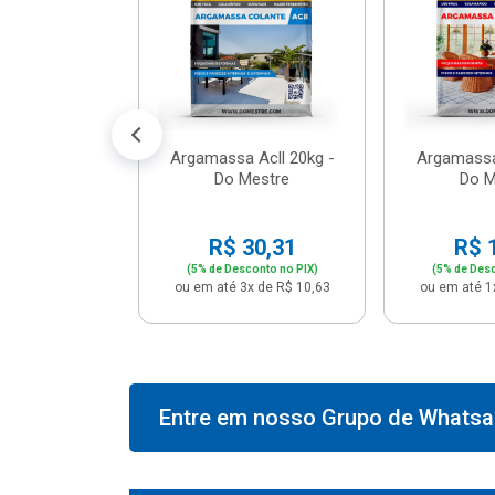
574,66
conto no PIX)
2x de R$ 50,41
Argamassa Acll 20kg -
Argamassa
Do Mestre
Do M
R$ 30,31
R$ 
(5% de Desconto no PIX)
(5% de Desc
ou em até 3x de R$ 10,63
ou em até 1
Entre em nosso Grupo de Whatsap