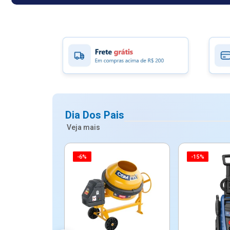
Dia Dos Pais
Veja mais
-6%
-15%
ico Mypa De
dos - Dallare
Dl...
$ 67,90
R$ 54,90
5x de R$ 10,98