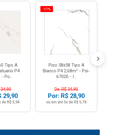
-17%
Piso 58x5
Psi66450 P
Psi66450
R$ 3
(5% de Desco
ou em até 6x
60 Tipo A
Piso 58x58 Tipo A
atuario P4
Bianco P4 2,68m² - Psi-
- Po...
67020 - I...
 34,90
De: R$ 34,90
$ 29,90
Por: R$ 28,90
x de R$ 5,98
ou em até 5x de R$ 5,78