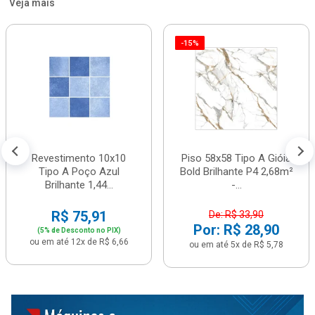
Veja mais
-15%
Revestimento 10x10
Piso 58x58 Tipo A Gióia
Tipo A Poço Azul
Bold Brilhante P4 2,68m²
Brilhante 1,44...
-...
R$ 75,91
De: R$ 33,90
Por: R$ 28,90
(5% de Desconto no PIX)
ou em até 12x de R$ 6,66
ou em até 5x de R$ 5,78