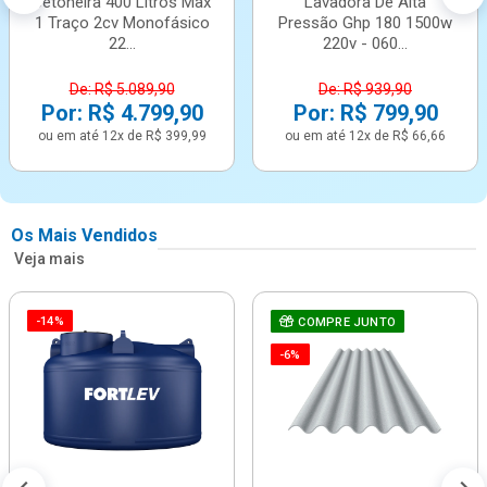
Betoneira 400 Litros Max
Lavadora De Alta
1 Traço 2cv Monofásico
Pressão Ghp 180 1500w
22...
220v - 060...
De: R$ 5.089,90
De: R$ 939,90
Por: R$ 4.799,90
Por: R$ 799,90
ou em até 12x de R$ 399,99
ou em até 12x de R$ 66,66
Os Mais Vendidos
Veja mais
-14%
COMPRE JUNTO
-6%