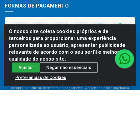
FORMAS DE PAGAMENTO
O nosso site coleta cookies próprios e de
terceiros para proporcionar uma experiência
personalizada ao usuário, apresentar publicidade
relevante de acordo com o seu perfil e melhorar a
qualidade do nosso site.
Aceitar
Negar não essenciais
Preços, promoções, condições de pagamento e frete são válidos para
compras realizadas exclusivamente pelo site. Caso haja divergência de
Preferências de Cookies
preço de um produto, será válido o preço que for exibido no carrinho de
compras do site no momento do pagamento. As vendas estão sujeitas a
análise e disponibilidade do estoque. Imagens de produtos meramente
ilustrativas.
Comercial de Construção 2001 LTDA - Av. Congresso
Eucarístico, 1179 - São José, Carpina - PE - CEP: 55811-000 -
70.220.389/0001-66