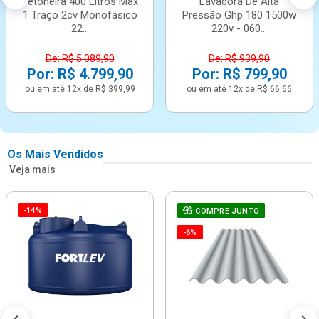
Betoneira 400 Litros Max
Lavadora De Alta
1 Traço 2cv Monofásico
Pressão Ghp 180 1500w
22...
220v - 060...
De: R$ 5.089,90
De: R$ 939,90
Por: R$ 4.799,90
Por: R$ 799,90
ou em até 12x de R$ 399,99
ou em até 12x de R$ 66,66
Os Mais Vendidos
Veja mais
-14%
COMPRE JUNTO
-6%