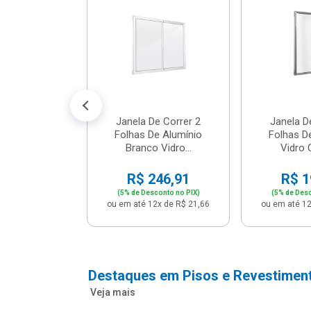
m Branco -
04 - P...
147,16
conto no PIX)
2x de R$ 12,91
Janela De Correr 2
Janela D
Folhas De Alumínio
Folhas D
Branco Vidro...
Vidro C
R$ 246,91
R$ 1
(5% de Desconto no PIX)
(5% de Desc
ou em até 12x de R$ 21,66
ou em até 12
Destaques em Pisos e Revestimen
Veja mais