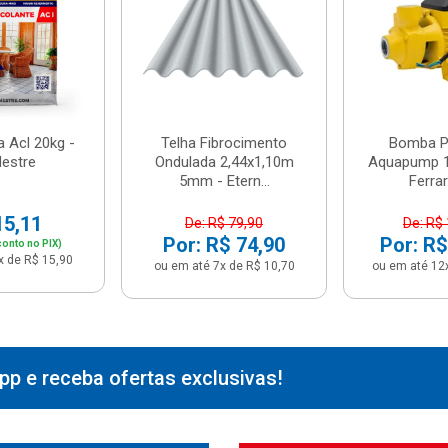
 Acl 20kg -
Telha Fibrocimento
Bomba Pe
estre
Ondulada 2,44x1,10m
Aquapump 1
5mm - Etern...
Ferrari
15,11
De: R$ 79,90
De: R$
Por: R$ 74,90
Por: R$
onto no PIX)
x de R$ 15,90
ou em até 7x de R$ 10,70
ou em até 12
p e receba ofertas exclusivas!