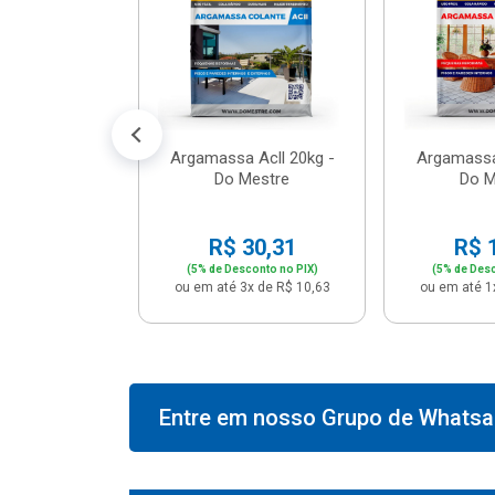
574,66
conto no PIX)
2x de R$ 50,41
Argamassa Acll 20kg -
Argamassa
Do Mestre
Do M
R$ 30,31
R$ 
(5% de Desconto no PIX)
(5% de Desc
ou em até 3x de R$ 10,63
ou em até 1
Entre em nosso Grupo de Whatsap