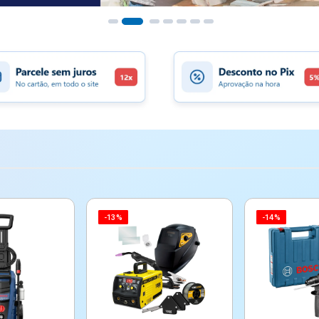
-13%
-14%