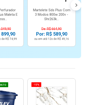
Perfurador
Martelete Sds Plus Com
us Maleta E
3 Modos 800w 200v -
ss...
Shr263k...
1.049,90
De: R$ 664,90
 899,90
Por: R$ 589,90
x de R$ 74,99
ou em até 12x de R$ 49,16
-15%
-6%
UNTO