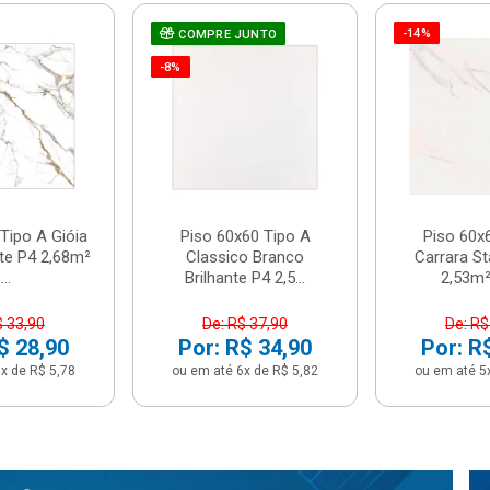
-14%
COMPRE JUNTO
-8%
Tipo A Gióia
Piso 60x60 Tipo A
Piso 60x
nte P4 2,68m²
Classico Branco
Carrara St
...
Brilhante P4 2,5...
2,53m² 
$ 33,90
De: R$ 37,90
De: R$
$ 28,90
Por: R$ 34,90
Por: R
x de R$ 5,78
ou em até 6x de R$ 5,82
ou em até 5