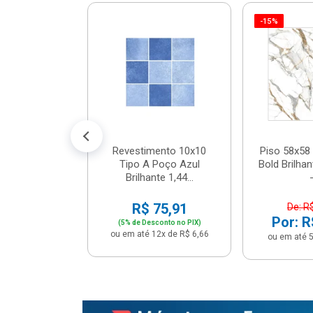
-15%
 Tipo A Pipa
JUNTO
m² - Stela
$ 33,90
R$ 28,90
5x de R$ 5,78
Revestimento 10x10
Piso 58x58 
Tipo A Poço Azul
Bold Brilha
Brilhante 1,44...
-
R$ 75,91
De: R
Por: R
(5% de Desconto no PIX)
ou em até 12x de R$ 6,66
ou em até 5