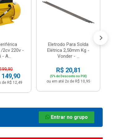
R$ 8
(5% de Desco
ou em até 1x
riférica
Eletrodo Para Solda
/2cv 220v -
Elétrica 2,50mm Kg -
 - A...
Vonder - ...
R$ 20,81
 199,90
 149,90
(5% de Desconto no PIX)
ou em até 2x de R$ 10,95
x de R$ 12,49
Entrar no grupo