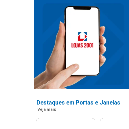
Destaques em Portas e Janelas
Veja mais
nfonada Pvc