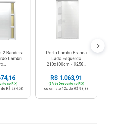
Postigo 
Branca La
R$ 65
(5% de Desco
ou em até 12x
o 2 Bandeira
Porta Lambri Branca
rdo Lambri
Lado Esquerdo
o...
210x100cm - 9258...
674,16
R$ 1.063,91
onto no PIX)
(5% de Desconto no PIX)
 de R$ 234,58
ou em até 12x de R$ 93,33