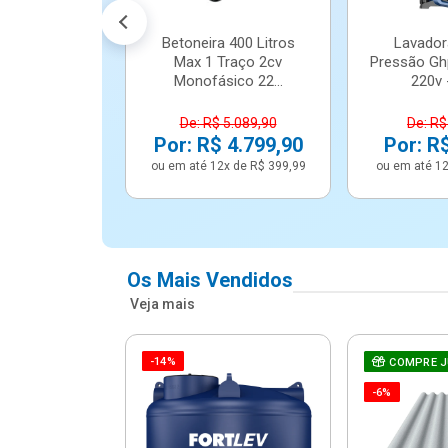
Betoneira 400 Litros
Lavador
Max 1 Traço 2cv
Pressão Gh
Monofásico 22...
220v -
De: R$ 5.089,90
De: R$
Por: R$ 4.799,90
Por: R
ou em até 12x de R$ 399,99
ou em até 12
Os Mais Vendidos
Veja mais
-14%
e Correr 4
COMPRE 
e Alumínio
-6%
Vidro ...
.614,91