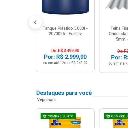
conto no PIX)
2x de R$ 141,66
Tanque Plástico 5.000l -
Telha Fi
2070025 - Fortlev
Ondulada 
5mm - 
De: R$ 3.499,90
De: R
Por: R$ 2.999,90
Por: R
ou em até 12x de R$ 249,99
ou em até 7
Destaques para você
Veja mais
a Com Caixa
COMPRE JUNTO
COMPRE 
 + Assento
ário 3...