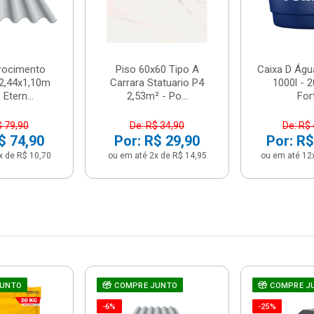
brocimento
Piso 60x60 Tipo A
Caixa D Água
2,44x1,10m
Carrara Statuario P4
1000l - 
Etern...
2,53m² - Po...
For
$ 79,90
De: R$ 34,90
De: R$
$ 74,90
Por: R$ 29,90
Por: R$
x de R$ 10,70
ou em até 2x de R$ 14,95
ou em até 12
JUNTO
COMPRE JUNTO
COMPRE J
-6%
-25%