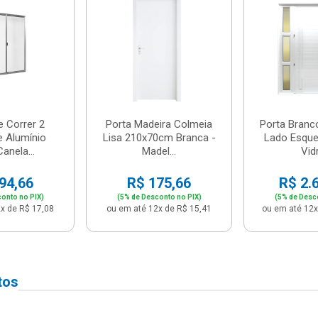
e Correr 2
Porta Madeira Colmeia
Porta Branc
e Alumínio
Lisa 210x70cm Branca -
Lado Esque
anela...
Madel...
Vidr
94,66
R$ 175,66
R$ 2.
onto no PIX)
(5% de Desconto no PIX)
(5% de Desc
x de R$ 17,08
ou em até 12x de R$ 15,41
ou em até 12x
tos