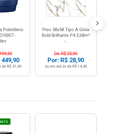
 Polietileno
Piso 58x58 Tipo A Gióia
Betoneira 
2010007 -
Bold Brilhante P4 2,68m²
Max 1 Tr
tlev
-...
Monofási
 499,90
De: R$ 33,90
De: R$ 5
 449,90
Por: R$ 28,90
Por: R$ 
x de R$ 37,49
ou em até 2x de R$ 14,45
ou em até 12x 
UNTO
Sifão Ajustá
COMPRE JU
66cm Br
2691652