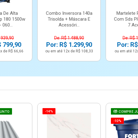
a De Alta
Combo Inversora 140a
Martelete 
p 180 1500w
Trisolda + Máscara E
Com Sds Pl
 060...
Acessóri...
7 Ace
 939,90
De: R$ 1.488,90
De: R$ 
$ 799,90
Por: R$ 1.299,90
Por: R$
x de R$ 66,66
ou em até 12x de R$ 108,33
ou em até 12
-14%
JUNTO
COMPRE J
-10%