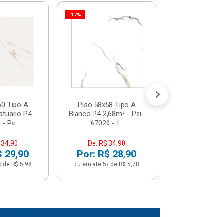
-17%
Piso 58x5
Psi66450 P
Psi66450
R$ 3
(5% de Desco
ou em até 6x
60 Tipo A
Piso 58x58 Tipo A
atuario P4
Bianco P4 2,68m² - Psi-
- Po...
67020 - I...
 34,90
De: R$ 34,90
$ 29,90
Por: R$ 28,90
x de R$ 5,98
ou em até 5x de R$ 5,78