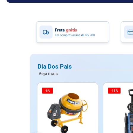
Dia Dos Pais
Veja mais
-6%
-15%
ico Mypa De
dos - Dallare
Dl...
$ 67,90
R$ 54,90
5x de R$ 10,98