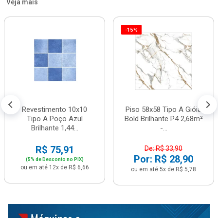
Veja mais
-15%
Revestimento 10x10
Piso 58x58 Tipo A Gióia
Tipo A Poço Azul
Bold Brilhante P4 2,68m²
Brilhante 1,44...
-...
R$ 75,91
De: R$ 33,90
Por: R$ 28,90
(5% de Desconto no PIX)
ou em até 12x de R$ 6,66
ou em até 5x de R$ 5,78