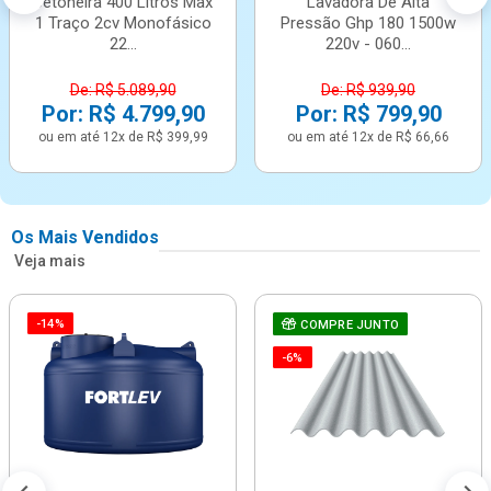
Betoneira 400 Litros Max
Lavadora De Alta
1 Traço 2cv Monofásico
Pressão Ghp 180 1500w
22...
220v - 060...
De: R$ 5.089,90
De: R$ 939,90
Por: R$ 4.799,90
Por: R$ 799,90
ou em até 12x de R$ 399,99
ou em até 12x de R$ 66,66
Os Mais Vendidos
Veja mais
-14%
COMPRE JUNTO
-6%