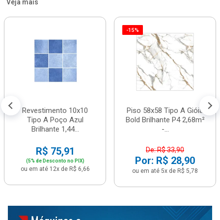
Veja mais
-15%
Revestimento 10x10
Piso 58x58 Tipo A Gióia
Tipo A Poço Azul
Bold Brilhante P4 2,68m²
Brilhante 1,44...
-...
R$ 75,91
De: R$ 33,90
Por: R$ 28,90
(5% de Desconto no PIX)
ou em até 12x de R$ 6,66
ou em até 5x de R$ 5,78