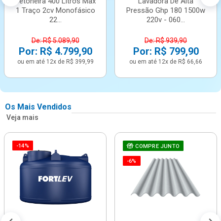
Betoneira 400 Litros Max
Lavadora De Alta
1 Traço 2cv Monofásico
Pressão Ghp 180 1500w
22...
220v - 060...
De: R$ 5.089,90
De: R$ 939,90
Por: R$ 4.799,90
Por: R$ 799,90
ou em até 12x de R$ 399,99
ou em até 12x de R$ 66,66
Os Mais Vendidos
Veja mais
-14%
COMPRE JUNTO
-6%