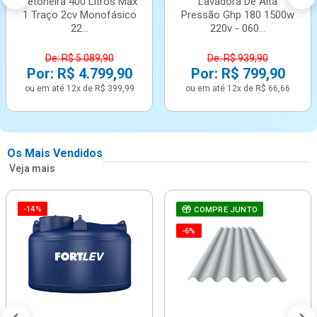
Betoneira 400 Litros Max
Lavadora De Alta
1 Traço 2cv Monofásico
Pressão Ghp 180 1500w
22...
220v - 060...
De: R$ 5.089,90
De: R$ 939,90
Por: R$ 4.799,90
Por: R$ 799,90
ou em até 12x de R$ 399,99
ou em até 12x de R$ 66,66
Os Mais Vendidos
Veja mais
-14%
COMPRE JUNTO
-6%