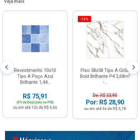
Veja mais
-15%
Revestimento 10x10
Piso 58x58 Tipo A Gióia
Tipo A Poço Azul
Bold Brilhante P4 2,68m²
Brilhante 1,44...
-...
R$ 75,91
De: R$ 33,90
Por: R$ 28,90
(5% de Desconto no PIX)
ou em até 12x de R$ 6,66
ou em até 5x de R$ 5,78