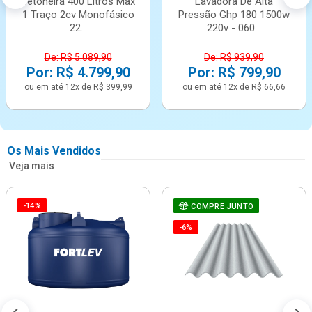
Betoneira 400 Litros Max
Lavadora De Alta
1 Traço 2cv Monofásico
Pressão Ghp 180 1500w
22...
220v - 060...
De: R$ 5.089,90
De: R$ 939,90
Por: R$ 4.799,90
Por: R$ 799,90
ou em até 12x de R$ 399,99
ou em até 12x de R$ 66,66
Os Mais Vendidos
Veja mais
-14%
COMPRE JUNTO
-6%