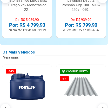
Betoneira 400 Litros Max
Lavadora De Alta
1 Traço 2cv Monofásico
Pressão Ghp 180 1500w
22...
220v - 060...
De: R$ 5.089,90
De: R$ 939,90
Por: R$ 4.799,90
Por: R$ 799,90
ou em até 12x de R$ 399,99
ou em até 12x de R$ 66,66
Os Mais Vendidos
Veja mais
-14%
COMPRE JUNTO
-6%