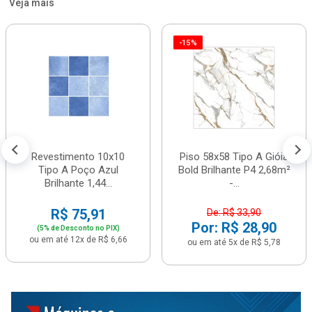
Veja mais
-15%
Revestimento 10x10
Piso 58x58 Tipo A Gióia
Tipo A Poço Azul
Bold Brilhante P4 2,68m²
Brilhante 1,44...
-...
R$ 75,91
De: R$ 33,90
Por: R$ 28,90
(5% de Desconto no PIX)
ou em até 12x de R$ 6,66
ou em até 5x de R$ 5,78