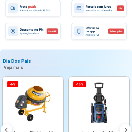
Dia Dos Pais
Veja mais
-6%
-15%