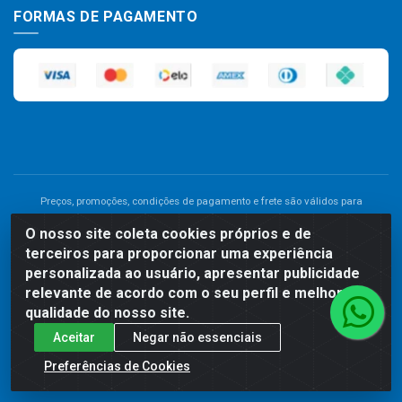
FORMAS DE PAGAMENTO
Preços, promoções, condições de pagamento e frete são válidos para
compras realizadas exclusivamente pelo site. Caso haja divergência de
O nosso site coleta cookies próprios e de
preço de um produto, será válido o preço que for exibido no carrinho de
terceiros para proporcionar uma experiência
compras do site no momento do pagamento. As vendas estão sujeitas a
análise e disponibilidade do estoque. Imagens de produtos meramente
personalizada ao usuário, apresentar publicidade
ilustrativas.
relevante de acordo com o seu perfil e melhorar a
qualidade do nosso site.
Comercial de Construção 2001 LTDA - Av. Congresso
Aceitar
Negar não essenciais
Eucarístico, 1179 - São José, Carpina - PE - CEP: 55811-000 -
70.220.389/0001-66
Preferências de Cookies