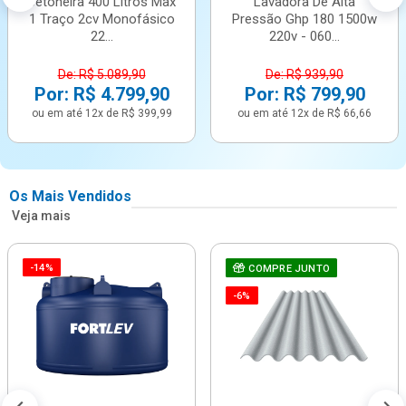
Betoneira 400 Litros Max
Lavadora De Alta
1 Traço 2cv Monofásico
Pressão Ghp 180 1500w
22...
220v - 060...
De: R$ 5.089,90
De: R$ 939,90
Por: R$ 4.799,90
Por: R$ 799,90
ou em até 12x de R$ 399,99
ou em até 12x de R$ 66,66
Os Mais Vendidos
Veja mais
-14%
COMPRE JUNTO
-6%